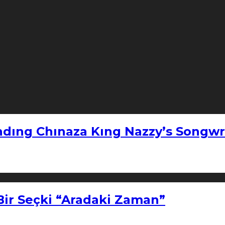
ndıng Chınaza Kıng Nazzy’s Songwr
Bir Seçki “Aradaki Zaman”