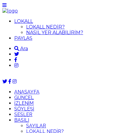
LOKALL
LOKALL NEDİR?
NASIL YER ALABİLİRİM?
PAYLAŞ
Ara
ANASAYFA
GÜNCEL
İZLENİM
SÖYLEŞİ
SESLER
BASILI
SAYILAR
LOKALL NEDİR?