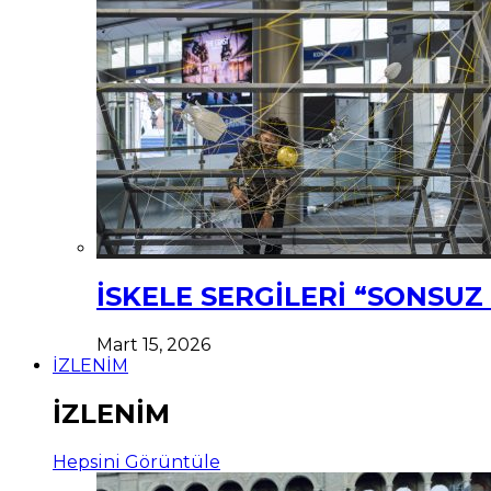
İSKELE SERGİLERİ “SONSU
Mart 15, 2026
İZLENİM
İZLENİM
Hepsini Görüntüle