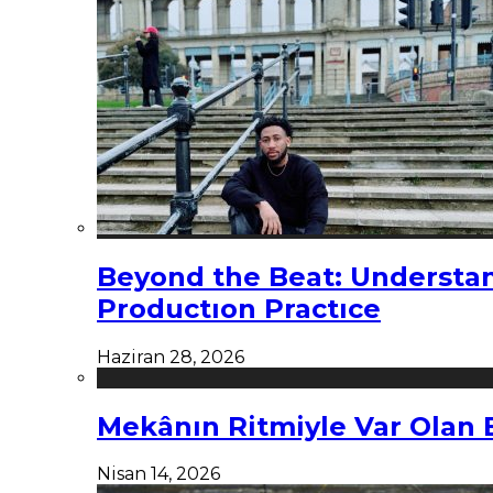
Beyond the Beat: Understa
Productıon Practıce
Haziran 28, 2026
Mekânın Ritmiyle Var Olan 
Nisan 14, 2026