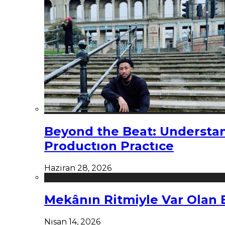
Beyond the Beat: Understa
Productıon Practıce
Haziran 28, 2026
Mekânın Ritmiyle Var Olan 
Nisan 14, 2026