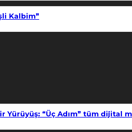
şli Kalbim”
ir Yürüyüş: “Üç Adım” tüm dijital 