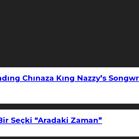
ndıng Chınaza Kıng Nazzy’s Songwr
Bir Seçki “Aradaki Zaman”