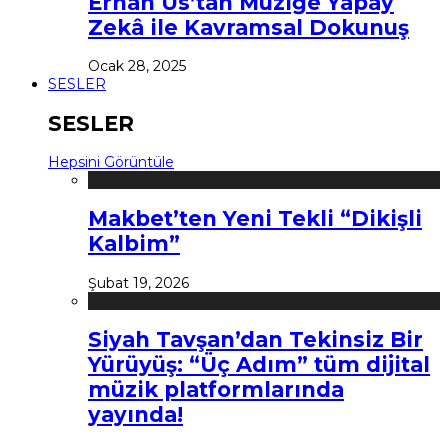
Erhan Us’tan Müziğe Yapay
Zekâ ile Kavramsal Dokunuş
Ocak 28, 2025
SESLER
SESLER
Hepsini Görüntüle
Makbet’ten Yeni Tekli “Dikişli
Kalbim”
Şubat 19, 2026
Siyah Tavşan’dan Tekinsiz Bir
Yürüyüş: “Üç Adım” tüm dijital
müzik platformlarında
yayında!