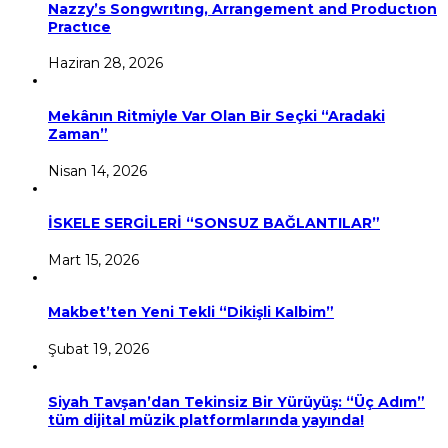
Nazzy’s Songwrıtıng, Arrangement and Productıon
Practıce
Haziran 28, 2026
Mekânın Ritmiyle Var Olan Bir Seçki “Aradaki
Zaman”
Nisan 14, 2026
İSKELE SERGİLERİ “SONSUZ BAĞLANTILAR”
Mart 15, 2026
Makbet’ten Yeni Tekli “Dikişli Kalbim”
Şubat 19, 2026
Siyah Tavşan’dan Tekinsiz Bir Yürüyüş: “Üç Adım”
tüm dijital müzik platformlarında yayında!