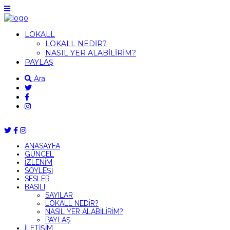
LOKALL
LOKALL NEDİR?
NASIL YER ALABİLİRİM?
PAYLAŞ
Ara
ANASAYFA
GÜNCEL
İZLENİM
SÖYLEŞİ
SESLER
BASILI
SAYILAR
LOKALL NEDİR?
NASIL YER ALABİLİRİM?
PAYLAŞ
İLETİŞİM