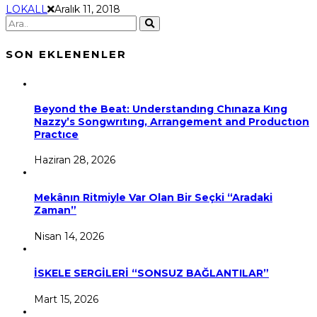
LOKALL
Aralık 11, 2018
SON EKLENENLER
Beyond the Beat: Understandıng Chınaza Kıng
Nazzy’s Songwrıtıng, Arrangement and Productıon
Practıce
Haziran 28, 2026
Mekânın Ritmiyle Var Olan Bir Seçki “Aradaki
Zaman”
Nisan 14, 2026
İSKELE SERGİLERİ “SONSUZ BAĞLANTILAR”
Mart 15, 2026