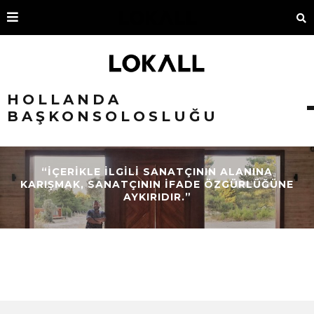
HOLLANDA
BAŞKONSOLOSLUĞU
“İÇERIKLE ILGILI SANATÇININ ALANINA
KARIŞMAK, SANATÇININ IFADE ÖZGÜRLÜĞÜNE
AYKIRIDIR.”