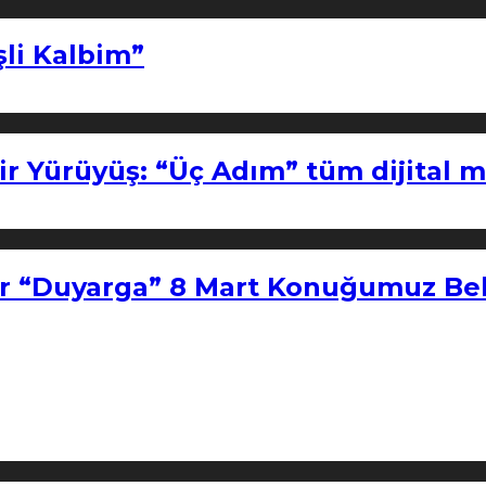
şli Kalbim”
ir Yürüyüş: “Üç Adım” tüm dijital 
r “Duyarga” 8 Mart Konuğumuz Bel