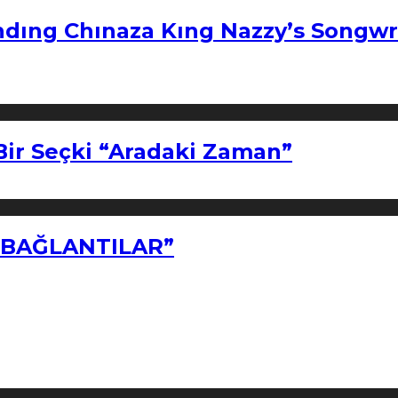
ndıng Chınaza Kıng Nazzy’s Songwr
Bir Seçki “Aradaki Zaman”
Z BAĞLANTILAR”