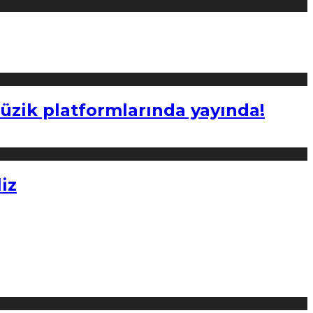
müzik platformlarında yayında!
iz