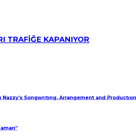
RI TRAFİĞE KAPANIYOR
 Nazzy’s Songwrıtıng, Arrangement and Productıon
 Zaman”