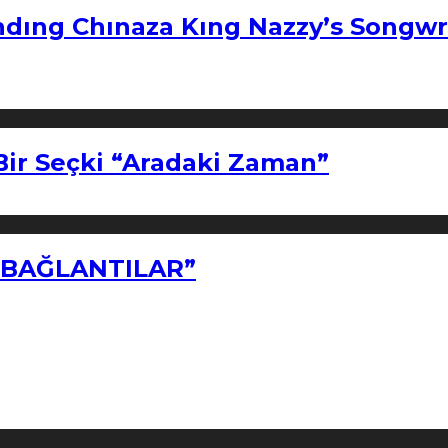
ndıng Chınaza Kıng Nazzy’s Songwr
Bir Seçki “Aradaki Zaman”
Z BAĞLANTILAR”