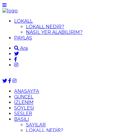
LOKALL
LOKALL NEDİR?
NASIL YER ALABİLİRİM?
PAYLAŞ
Ara
ANASAYFA
GÜNCEL
İZLENİM
SÖYLEŞİ
SESLER
BASILI
SAYILAR
LOKALL NEDİR?