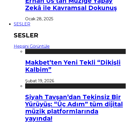
Erhan Us’tan Müziğe Yapay
Zekâ ile Kavramsal Dokunuş
Ocak 28, 2025
SESLER
SESLER
Hepsini Görüntüle
Makbet’ten Yeni Tekli “Dikişli
Kalbim”
Şubat 19, 2026
Siyah Tavşan’dan Tekinsiz Bir
Yürüyüş: “Üç Adım” tüm dijital
müzik platformlarında
yayında!