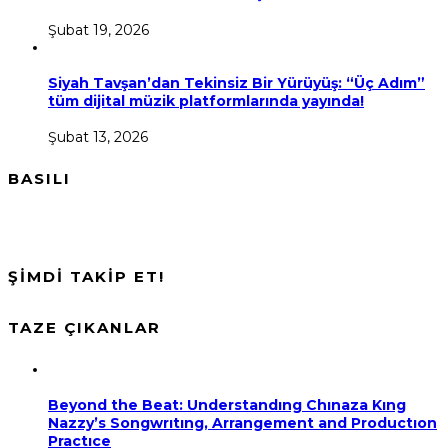
Şubat 19, 2026
Siyah Tavşan’dan Tekinsiz Bir Yürüyüş: “Üç Adım”
tüm dijital müzik platformlarında yayında!
Şubat 13, 2026
BASILI
ŞİMDİ TAKİP ET!
TAZE ÇIKANLAR
Beyond the Beat: Understandıng Chınaza Kıng
Nazzy’s Songwrıtıng, Arrangement and Productıon
Practıce