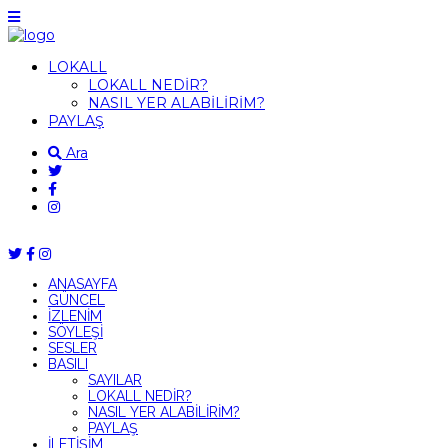
LOKALL
LOKALL NEDİR?
NASIL YER ALABİLİRİM?
PAYLAŞ
Ara
ANASAYFA
GÜNCEL
İZLENİM
SÖYLEŞİ
SESLER
BASILI
SAYILAR
LOKALL NEDİR?
NASIL YER ALABİLİRİM?
PAYLAŞ
İLETİŞİM