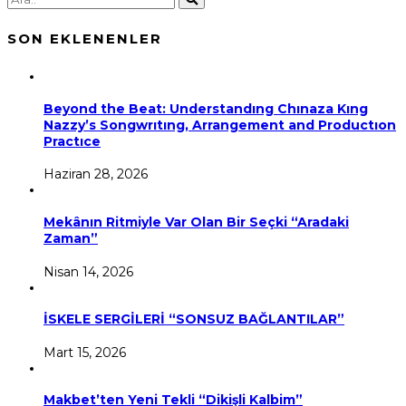
SON EKLENENLER
Beyond the Beat: Understandıng Chınaza Kıng
Nazzy’s Songwrıtıng, Arrangement and Productıon
Practıce
Haziran 28, 2026
Mekânın Ritmiyle Var Olan Bir Seçki “Aradaki
Zaman”
Nisan 14, 2026
İSKELE SERGİLERİ “SONSUZ BAĞLANTILAR”
Mart 15, 2026
Makbet’ten Yeni Tekli “Dikişli Kalbim”