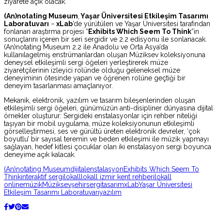
ziyarete açık olacak.
(An)notating Museum
,
Yaşar Üniversitesi Etkileşim Tasarımı
Laboratuvarı
–
xLab
’de yürütülen ve Yaşar Üniversitesi tarafından
fonlanan araştırma projesi “
Exhibits Which Seem To Think
”in
sonuçlarını içeren bir seri sergidir ve 2.2 edisyonu ile sonlanacak.
(An)notating Museum 2.2 ile Anadolu ve Orta Asya’da
kullanılagelmiş enstrümanlardan oluşan Müziksev koleksiyonuna
deneysel etkileşimli sergi öğeleri yerleştirerek müze
ziyaretçilerinin izleyici rolünde olduğu geleneksel müze
deneyiminin ötesinde yapan ve öğrenen rolüne geçtiği bir
deneyim tasarlanması amaçlanıyor.
Mekanik, elektronik, yazılım ve tasarım bileşenlerinden oluşan
etkileşimli sergi öğeleri, günümüzün anti-disipliner dünyasına dijital
örnekler oluşturur: Sergideki enstalasyonlar için rehber niteliği
taşıyan bir mobil uygulama, müze koleksiyonunun etkileşimli
görselleştirmesi, ses ve gürültü üreten elektronik devreler, ‘çok
boyutlu’ bir sayısal teremin ve beden etkileşimi ile müzik yapmayı
sağlayan, hedef kitlesi çocuklar olan iki enstalasyon sergi boyunca
deneyime açık kalacak.
(An)notating Museum
dijital
enstalasyon
Exhibits Which Seem To
Think
interaktif sergi
lokall
lokall izmir kent rehberi
lokall
online
müzik
Müziksev
şehir
sergi
tasarım
xLab
Yaşar Üniversitesi
Etkileşim Tasarımı Laboratuvarı
yazılım