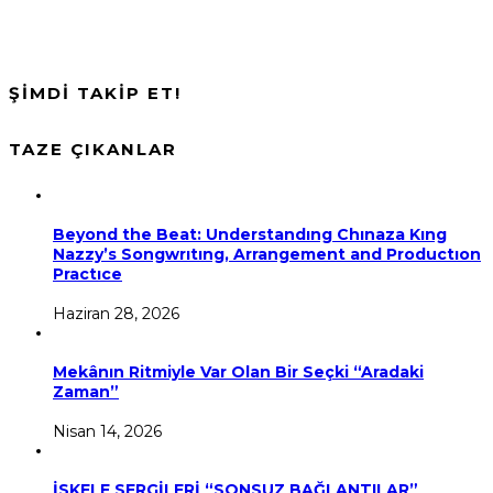
ŞİMDİ TAKİP ET!
TAZE ÇIKANLAR
Beyond the Beat: Understandıng Chınaza Kıng
Nazzy’s Songwrıtıng, Arrangement and Productıon
Practıce
Haziran 28, 2026
Mekânın Ritmiyle Var Olan Bir Seçki “Aradaki
Zaman”
Nisan 14, 2026
İSKELE SERGİLERİ “SONSUZ BAĞLANTILAR”