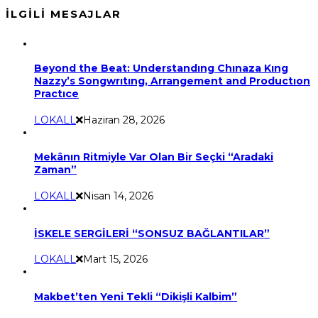
İLGILI MESAJLAR
Beyond the Beat: Understandıng Chınaza Kıng
Nazzy’s Songwrıtıng, Arrangement and Productıon
Practıce
LOKALL
Haziran 28, 2026
Mekânın Ritmiyle Var Olan Bir Seçki “Aradaki
Zaman”
LOKALL
Nisan 14, 2026
İSKELE SERGİLERİ “SONSUZ BAĞLANTILAR”
LOKALL
Mart 15, 2026
Makbet’ten Yeni Tekli “Dikişli Kalbim”