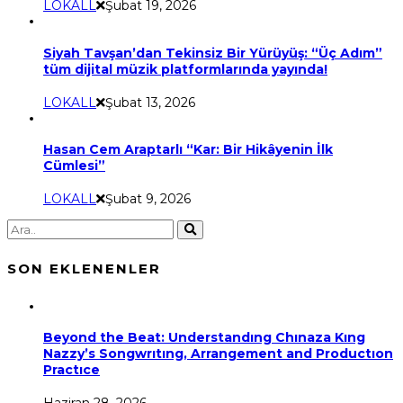
LOKALL
Şubat 19, 2026
Siyah Tavşan’dan Tekinsiz Bir Yürüyüş: “Üç Adım”
tüm dijital müzik platformlarında yayında!
LOKALL
Şubat 13, 2026
Hasan Cem Araptarlı “Kar: Bir Hikâyenin İlk
Cümlesi”
LOKALL
Şubat 9, 2026
SON EKLENENLER
Beyond the Beat: Understandıng Chınaza Kıng
Nazzy’s Songwrıtıng, Arrangement and Productıon
Practıce