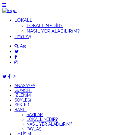
LOKALL
LOKALL NEDİR?
NASIL YER ALABİLİRİM?
PAYLAŞ
Ara
ANASAYFA
GÜNCEL
İZLENİM
SÖYLEŞİ
SESLER
BASILI
SAYILAR
LOKALL NEDİR?
NASIL YER ALABİLİRİM?
PAYLAŞ
İLETİŞİM