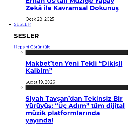
Erhan Us’tan Müziğe Yapay
Zekâ ile Kavramsal Dokunuş
Ocak 28, 2025
SESLER
SESLER
Hepsini Görüntüle
Makbet’ten Yeni Tekli “Dikişli
Kalbim”
Şubat 19, 2026
Siyah Tavşan’dan Tekinsiz Bir
Yürüyüş: “Üç Adım” tüm dijital
müzik platformlarında
yayında!