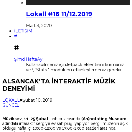
Lokall #16 11/12.2019
Mart 3, 2020
İLETİŞİM
#
#
Şimdi
Hafta
Ay
Kullanabilmeniz içinJetpack eklentisini kurmanız
ve \ "Stats " modülünü etkinleştirmeniz gerekir.
ALSANCAK’TA İNTERAKTİF MÜZİK
DENEYİMİ
LOKALL
Şubat 10, 2019
GÜNCEL
Müziksev
,
11-25 Şubat
tarihleri arasında
(An)notating Museum
adındaki interaktif sergiye ev sahipiliği yapıyor. Sergi, müzenin açık
olduğu hafta içi 10:00-12:00 ve 13:00-17:00 saatleri arasında