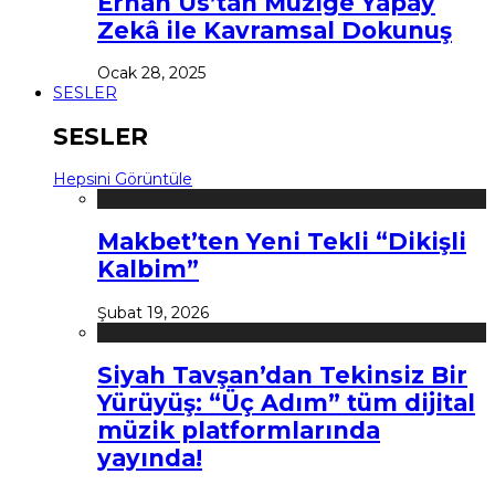
Erhan Us’tan Müziğe Yapay
Zekâ ile Kavramsal Dokunuş
Ocak 28, 2025
SESLER
SESLER
Hepsini Görüntüle
Makbet’ten Yeni Tekli “Dikişli
Kalbim”
Şubat 19, 2026
Siyah Tavşan’dan Tekinsiz Bir
Yürüyüş: “Üç Adım” tüm dijital
müzik platformlarında
yayında!