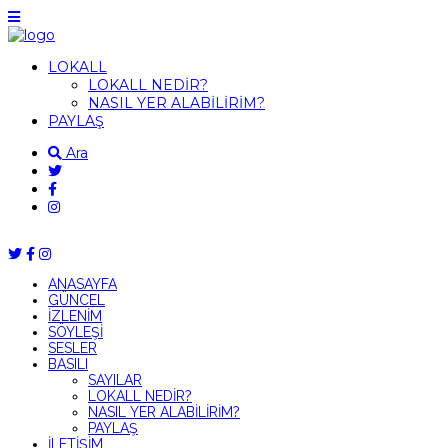
LOKALL
LOKALL NEDİR?
NASIL YER ALABİLİRİM?
PAYLAŞ
Ara
ANASAYFA
GÜNCEL
İZLENİM
SÖYLEŞİ
SESLER
BASILI
SAYILAR
LOKALL NEDİR?
NASIL YER ALABİLİRİM?
PAYLAŞ
İLETİŞİM