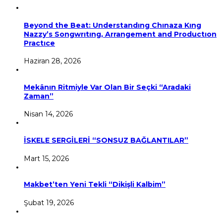
Beyond the Beat: Understandıng Chınaza Kıng
Nazzy’s Songwrıtıng, Arrangement and Productıon
Practıce
Haziran 28, 2026
Mekânın Ritmiyle Var Olan Bir Seçki “Aradaki
Zaman”
Nisan 14, 2026
İSKELE SERGİLERİ “SONSUZ BAĞLANTILAR”
Mart 15, 2026
Makbet’ten Yeni Tekli “Dikişli Kalbim”
Şubat 19, 2026