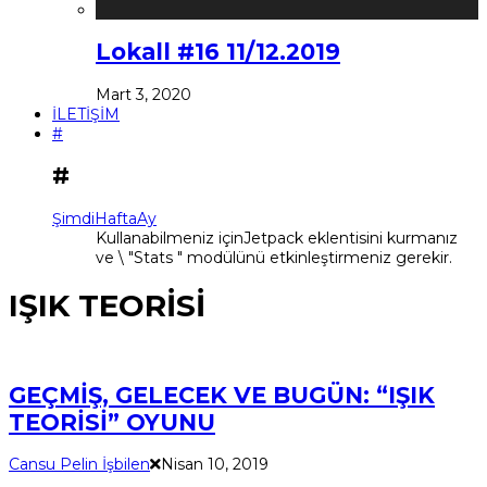
Lokall #16 11/12.2019
Mart 3, 2020
İLETİŞİM
#
#
Şimdi
Hafta
Ay
Kullanabilmeniz içinJetpack eklentisini kurmanız
ve \ "Stats " modülünü etkinleştirmeniz gerekir.
IŞIK TEORİSİ
GEÇMİŞ, GELECEK VE BUGÜN: “IŞIK
TEORİSİ” OYUNU
Cansu Pelin İşbilen
Nisan 10, 2019