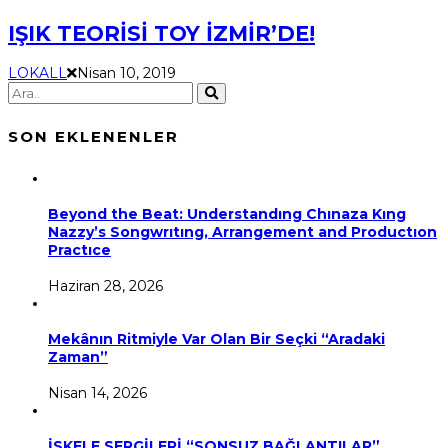
IŞIK TEORİSİ TOY İZMİR’DE!
LOKALL
Nisan 10, 2019
SON EKLENENLER
Beyond the Beat: Understandıng Chınaza Kıng
Nazzy’s Songwrıtıng, Arrangement and Productıon
Practıce
Haziran 28, 2026
Mekânın Ritmiyle Var Olan Bir Seçki “Aradaki
Zaman”
Nisan 14, 2026
İSKELE SERGİLERİ “SONSUZ BAĞLANTILAR”