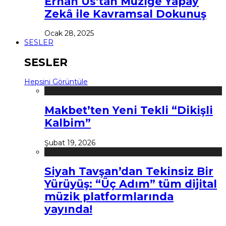
Erhan Us’tan Müziğe Yapay
Zekâ ile Kavramsal Dokunuş
Ocak 28, 2025
SESLER
SESLER
Hepsini Görüntüle
Makbet’ten Yeni Tekli “Dikişli
Kalbim”
Şubat 19, 2026
Siyah Tavşan’dan Tekinsiz Bir
Yürüyüş: “Üç Adım” tüm dijital
müzik platformlarında
yayında!