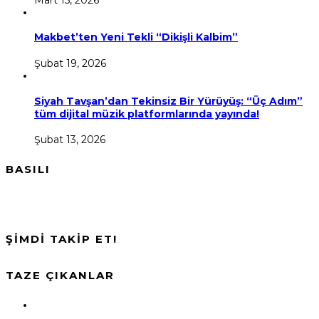
Makbet’ten Yeni Tekli “Dikişli Kalbim”
Şubat 19, 2026
Siyah Tavşan’dan Tekinsiz Bir Yürüyüş: “Üç Adım”
tüm dijital müzik platformlarında yayında!
Şubat 13, 2026
BASILI
ŞİMDİ TAKİP ET!
TAZE ÇIKANLAR