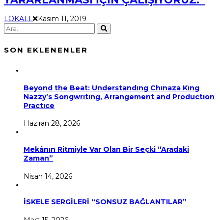
LOKALL
Kasım 11, 2019
SON EKLENENLER
Beyond the Beat: Understandıng Chınaza Kıng
Nazzy’s Songwrıtıng, Arrangement and Productıon
Practıce
Haziran 28, 2026
Mekânın Ritmiyle Var Olan Bir Seçki “Aradaki
Zaman”
Nisan 14, 2026
İSKELE SERGİLERİ “SONSUZ BAĞLANTILAR”
Mart 15, 2026