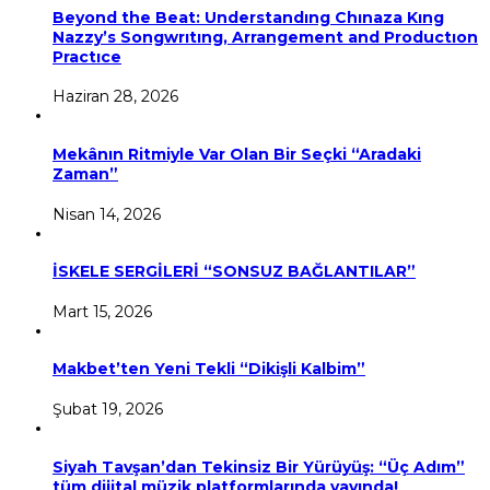
Beyond the Beat: Understandıng Chınaza Kıng
Nazzy’s Songwrıtıng, Arrangement and Productıon
Practıce
Haziran 28, 2026
Mekânın Ritmiyle Var Olan Bir Seçki “Aradaki
Zaman”
Nisan 14, 2026
İSKELE SERGİLERİ “SONSUZ BAĞLANTILAR”
Mart 15, 2026
Makbet’ten Yeni Tekli “Dikişli Kalbim”
Şubat 19, 2026
Siyah Tavşan’dan Tekinsiz Bir Yürüyüş: “Üç Adım”
tüm dijital müzik platformlarında yayında!