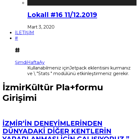
Lokall #16 11/12.2019
Mart 3, 2020
İLETİŞİM
#
#
Şimdi
Hafta
Ay
Kullanabilmeniz içinJetpack eklentisini kurmanız
ve \ "Stats " modülünü etkinleştirmeniz gerekir.
İzmirKültür Pla+formu
Girişimi
İZMİR’İN DENEYİMLERİNDEN
DÜNYADAKİ DİĞER KENTLERİN
YARARLANMASI İÇİN ÇALIŞIYORUZ.”