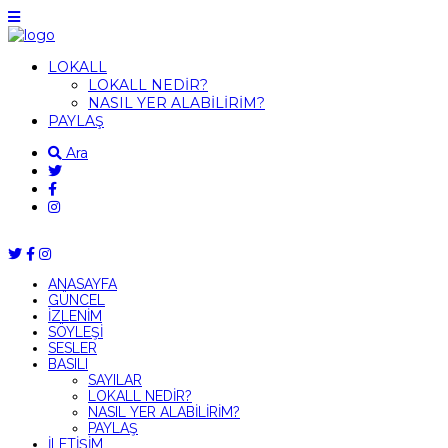
LOKALL
LOKALL NEDİR?
NASIL YER ALABİLİRİM?
PAYLAŞ
Ara
ANASAYFA
GÜNCEL
İZLENİM
SÖYLEŞİ
SESLER
BASILI
SAYILAR
LOKALL NEDİR?
NASIL YER ALABİLİRİM?
PAYLAŞ
İLETİŞİM