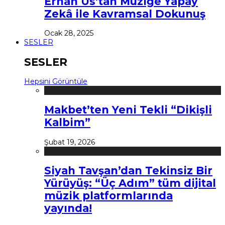
Erhan Us’tan Müziğe Yapay
Zekâ ile Kavramsal Dokunuş
Ocak 28, 2025
SESLER
SESLER
Hepsini Görüntüle
Makbet’ten Yeni Tekli “Dikişli
Kalbim”
Şubat 19, 2026
Siyah Tavşan’dan Tekinsiz Bir
Yürüyüş: “Üç Adım” tüm dijital
müzik platformlarında
yayında!