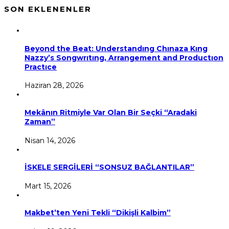
SON EKLENENLER
Beyond the Beat: Understandıng Chınaza Kıng
Nazzy’s Songwrıtıng, Arrangement and Productıon
Practıce
Haziran 28, 2026
Mekânın Ritmiyle Var Olan Bir Seçki “Aradaki
Zaman”
Nisan 14, 2026
İSKELE SERGİLERİ “SONSUZ BAĞLANTILAR”
Mart 15, 2026
Makbet’ten Yeni Tekli “Dikişli Kalbim”