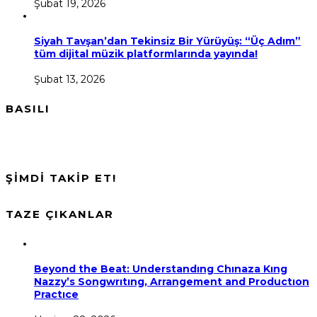
Şubat 19, 2026
Siyah Tavşan’dan Tekinsiz Bir Yürüyüş: “Üç Adım”
tüm dijital müzik platformlarında yayında!
Şubat 13, 2026
BASILI
ŞİMDİ TAKİP ET!
TAZE ÇIKANLAR
Beyond the Beat: Understandıng Chınaza Kıng
Nazzy’s Songwrıtıng, Arrangement and Productıon
Practıce