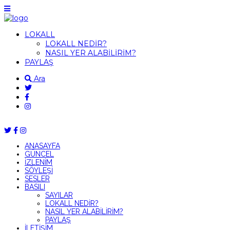
LOKALL
LOKALL NEDİR?
NASIL YER ALABİLİRİM?
PAYLAŞ
Ara
ANASAYFA
GÜNCEL
İZLENİM
SÖYLEŞİ
SESLER
BASILI
SAYILAR
LOKALL NEDİR?
NASIL YER ALABİLİRİM?
PAYLAŞ
İLETİŞİM