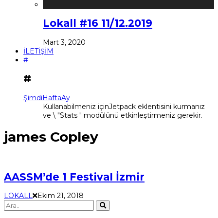
Lokall #16 11/12.2019
Mart 3, 2020
İLETİŞİM
#
#
Şimdi
Hafta
Ay
Kullanabilmeniz içinJetpack eklentisini kurmanız
ve \ "Stats " modülünü etkinleştirmeniz gerekir.
james Copley
AASSM’de 1 Festival İzmir
LOKALL
Ekim 21, 2018