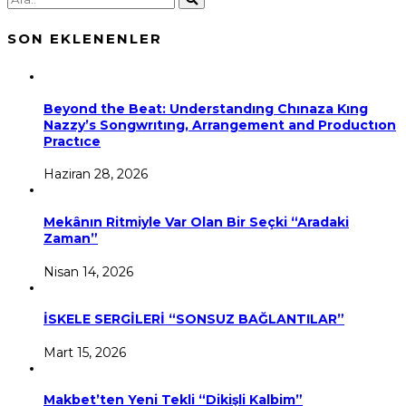
SON EKLENENLER
Beyond the Beat: Understandıng Chınaza Kıng
Nazzy’s Songwrıtıng, Arrangement and Productıon
Practıce
Haziran 28, 2026
Mekânın Ritmiyle Var Olan Bir Seçki “Aradaki
Zaman”
Nisan 14, 2026
İSKELE SERGİLERİ “SONSUZ BAĞLANTILAR”
Mart 15, 2026
Makbet’ten Yeni Tekli “Dikişli Kalbim”