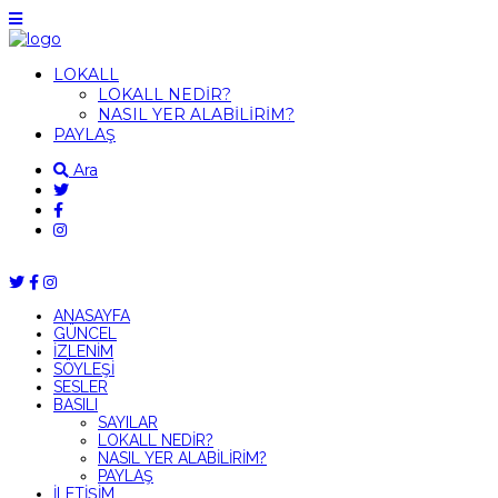
LOKALL
LOKALL NEDİR?
NASIL YER ALABİLİRİM?
PAYLAŞ
Ara
ANASAYFA
GÜNCEL
İZLENİM
SÖYLEŞİ
SESLER
BASILI
SAYILAR
LOKALL NEDİR?
NASIL YER ALABİLİRİM?
PAYLAŞ
İLETİŞİM