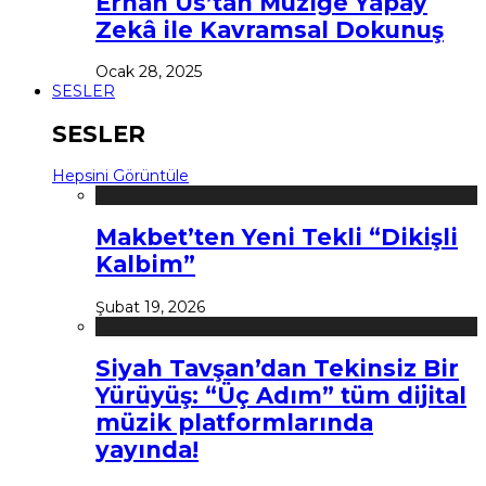
Erhan Us’tan Müziğe Yapay
Zekâ ile Kavramsal Dokunuş
Ocak 28, 2025
SESLER
SESLER
Hepsini Görüntüle
Makbet’ten Yeni Tekli “Dikişli
Kalbim”
Şubat 19, 2026
Siyah Tavşan’dan Tekinsiz Bir
Yürüyüş: “Üç Adım” tüm dijital
müzik platformlarında
yayında!