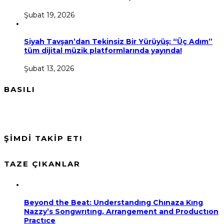
Şubat 19, 2026
Siyah Tavşan’dan Tekinsiz Bir Yürüyüş: “Üç Adım”
tüm dijital müzik platformlarında yayında!
Şubat 13, 2026
BASILI
ŞİMDİ TAKİP ET!
TAZE ÇIKANLAR
Beyond the Beat: Understandıng Chınaza Kıng
Nazzy’s Songwrıtıng, Arrangement and Productıon
Practıce