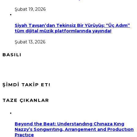
Şubat 19, 2026
Siyah Tavşan’dan Tekinsiz Bir Yürüyüş: “Üç Adım”
tüm dijital müzik platformlarında yayında!
Şubat 13, 2026
BASILI
ŞİMDİ TAKİP ET!
TAZE ÇIKANLAR
Beyond the Beat: Understandıng Chınaza Kıng
Nazzy’s Songwrıtıng, Arrangement and Productıon
Practıce