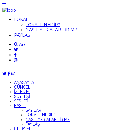
LOKALL
LOKALL NEDİR?
NASIL YER ALABİLİRİM?
PAYLAŞ
Ara
ANASAYFA
GÜNCEL
İZLENİM
SÖYLEŞİ
SESLER
BASILI
SAYILAR
LOKALL NEDİR?
NASIL YER ALABİLİRİM?
PAYLAŞ
İLETİŞİM