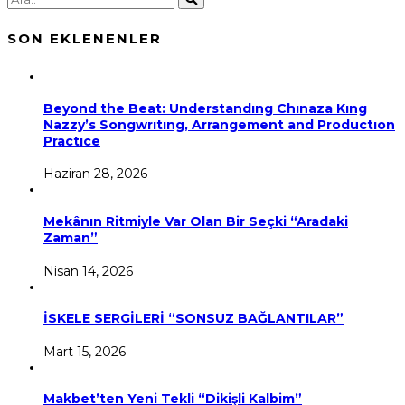
SON EKLENENLER
Beyond the Beat: Understandıng Chınaza Kıng
Nazzy’s Songwrıtıng, Arrangement and Productıon
Practıce
Haziran 28, 2026
Mekânın Ritmiyle Var Olan Bir Seçki “Aradaki
Zaman”
Nisan 14, 2026
İSKELE SERGİLERİ “SONSUZ BAĞLANTILAR”
Mart 15, 2026
Makbet’ten Yeni Tekli “Dikişli Kalbim”