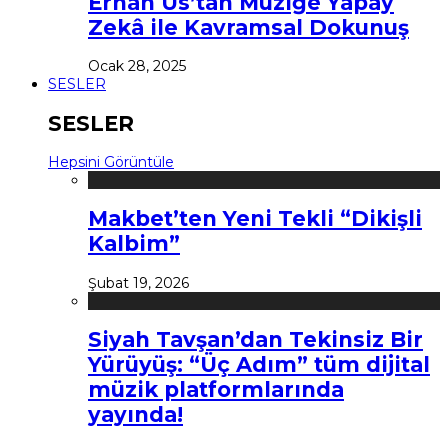
Erhan Us’tan Müziğe Yapay
Zekâ ile Kavramsal Dokunuş
Ocak 28, 2025
SESLER
SESLER
Hepsini Görüntüle
Makbet’ten Yeni Tekli “Dikişli
Kalbim”
Şubat 19, 2026
Siyah Tavşan’dan Tekinsiz Bir
Yürüyüş: “Üç Adım” tüm dijital
müzik platformlarında
yayında!