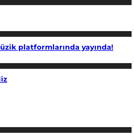
müzik platformlarında yayında!
iz