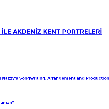
İ İLE AKDENİZ KENT PORTRELERİ
 Nazzy’s Songwrıtıng, Arrangement and Productıon
 Zaman”