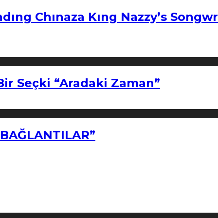
ndıng Chınaza Kıng Nazzy’s Songwr
Bir Seçki “Aradaki Zaman”
Z BAĞLANTILAR”