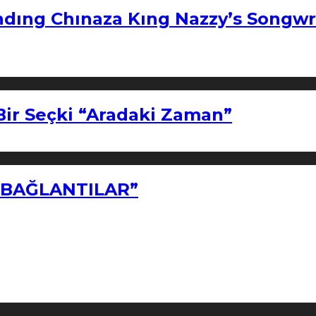
ndıng Chınaza Kıng Nazzy’s Songwr
Bir Seçki “Aradaki Zaman”
Z BAĞLANTILAR”