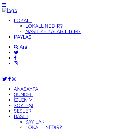
LOKALL
LOKALL NEDİR?
NASIL YER ALABİLİRİM?
PAYLAŞ
Ara
ANASAYFA
GÜNCEL
İZLENİM
SÖYLEŞİ
SESLER
BASILI
SAYILAR
LOKALL NEDİR?