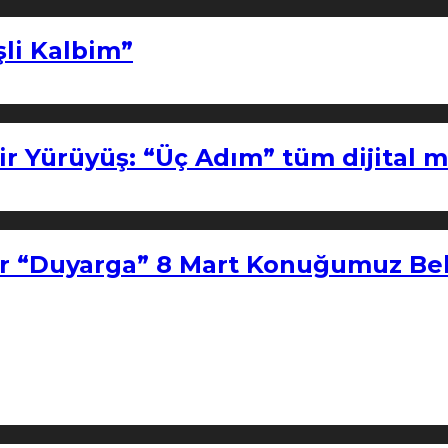
şli Kalbim”
ir Yürüyüş: “Üç Adım” tüm dijital 
r “Duyarga” 8 Mart Konuğumuz Bel