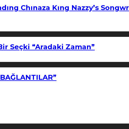
ndıng Chınaza Kıng Nazzy’s Songwr
Bir Seçki “Aradaki Zaman”
Z BAĞLANTILAR”