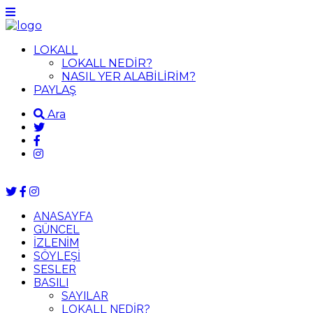
LOKALL
LOKALL NEDİR?
NASIL YER ALABİLİRİM?
PAYLAŞ
Ara
ANASAYFA
GÜNCEL
İZLENİM
SÖYLEŞİ
SESLER
BASILI
SAYILAR
LOKALL NEDİR?