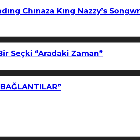
ndıng Chınaza Kıng Nazzy’s Songwr
Bir Seçki “Aradaki Zaman”
Z BAĞLANTILAR”