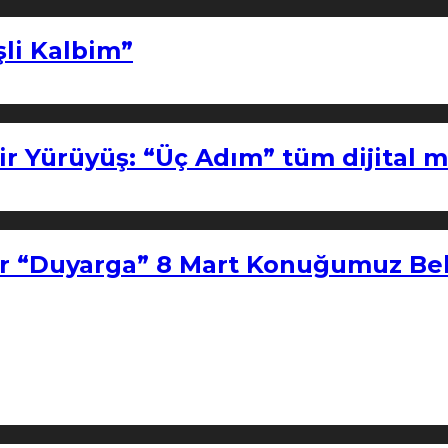
şli Kalbim”
ir Yürüyüş: “Üç Adım” tüm dijital 
r “Duyarga” 8 Mart Konuğumuz Bel