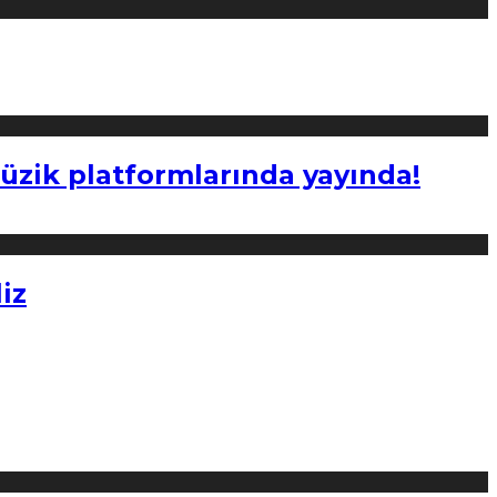
müzik platformlarında yayında!
iz