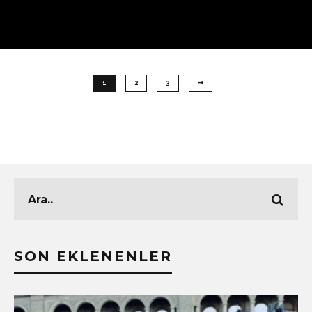
1
2
3
SON EKLENENLER