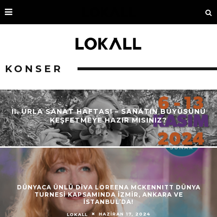
KONSER
II. URLA SANAT HAFTASI – SANATIN BÜYÜSÜNÜ
KEŞFETMEYE HAZIR MISINIZ?
DÜNYACA ÜNLÜ DİVA LOREENA MCKENNITT DÜNYA
TURNESİ KAPSAMINDA İZMİR, ANKARA VE
İSTANBUL’DA!
HAZIRAN 17, 2024
LOKALL