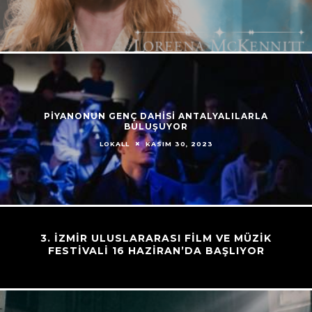
PİYANONUN GENÇ DAHİSİ ANTALYALILARLA
BULUŞUYOR
KASIM 30, 2023
LOKALL
3. İZMİR ULUSLARARASI FİLM VE MÜZİK
FESTİVALİ 16 HAZİRAN’DA BAŞLIYOR