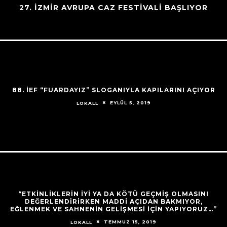
27. İZMİR AVRUPA CAZ FESTİVALİ BAŞLIYOR
88. İEF “FUARDAYIZ” SLOGANIYLA KAPILARINI AÇIYOR
EYLÜL 5, 2019
LOKALL
“ETKINLIKLERIN IYI YA DA KÖTÜ GEÇMIŞ OLMASINI
DEĞERLENDIRIRKEN MADDI AÇIDAN BAKMIYOR,
EĞLENMEK VE SAHNENIN GELIŞMESI IÇIN YAPIYORUZ…”
TEMMUZ 15, 2019
LOKALL