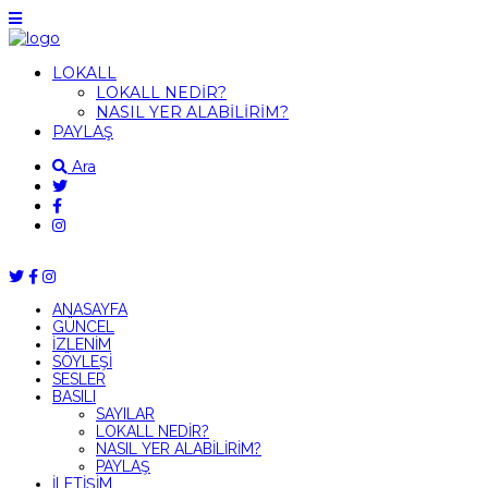
LOKALL
LOKALL NEDİR?
NASIL YER ALABİLİRİM?
PAYLAŞ
Ara
ANASAYFA
GÜNCEL
İZLENİM
SÖYLEŞİ
SESLER
BASILI
SAYILAR
LOKALL NEDİR?
NASIL YER ALABİLİRİM?
PAYLAŞ
İLETİŞİM