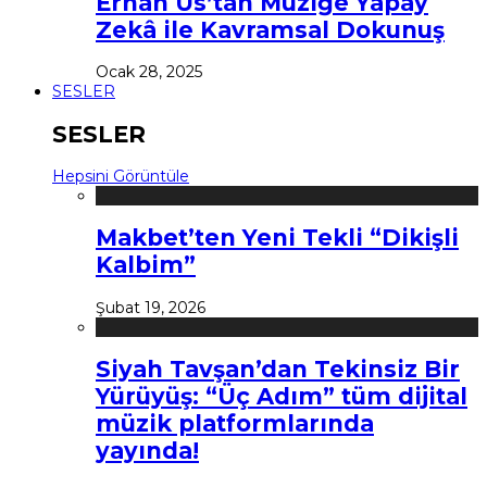
Erhan Us’tan Müziğe Yapay
Zekâ ile Kavramsal Dokunuş
Ocak 28, 2025
SESLER
SESLER
Hepsini Görüntüle
Makbet’ten Yeni Tekli “Dikişli
Kalbim”
Şubat 19, 2026
Siyah Tavşan’dan Tekinsiz Bir
Yürüyüş: “Üç Adım” tüm dijital
müzik platformlarında
yayında!