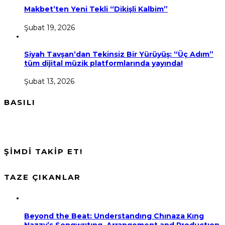
Makbet’ten Yeni Tekli “Dikişli Kalbim”
Şubat 19, 2026
Siyah Tavşan’dan Tekinsiz Bir Yürüyüş: “Üç Adım”
tüm dijital müzik platformlarında yayında!
Şubat 13, 2026
BASILI
ŞİMDİ TAKİP ET!
TAZE ÇIKANLAR
Beyond the Beat: Understandıng Chınaza Kıng
Nazzy’s Songwrıtıng, Arrangement and Productıon