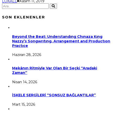
LOKALL
Kasım 11, 2019
SON EKLENENLER
Beyond the Beat: Understandıng Chınaza Kıng
Nazzy’s Songwrıtıng, Arrangement and Productıon
Practıce
Haziran 28, 2026
Mekânın Ritmiyle Var Olan Bir Seçki “Aradaki
Zaman”
Nisan 14, 2026
İSKELE SERGİLERİ “SONSUZ BAĞLANTILAR”
Mart 15, 2026