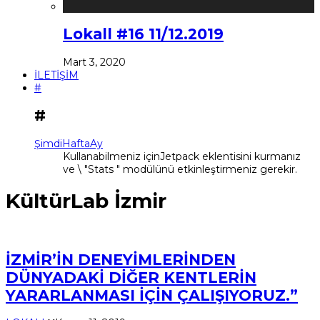
Lokall #16 11/12.2019
Mart 3, 2020
İLETİŞİM
#
#
Şimdi
Hafta
Ay
Kullanabilmeniz içinJetpack eklentisini kurmanız
ve \ "Stats " modülünü etkinleştirmeniz gerekir.
KültürLab İzmir
İZMİR’İN DENEYİMLERİNDEN
DÜNYADAKİ DİĞER KENTLERİN
YARARLANMASI İÇİN ÇALIŞIYORUZ.”