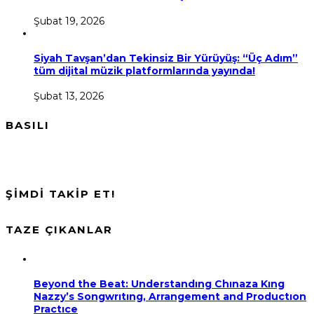
Şubat 19, 2026
Siyah Tavşan’dan Tekinsiz Bir Yürüyüş: “Üç Adım”
tüm dijital müzik platformlarında yayında!
Şubat 13, 2026
BASILI
ŞİMDİ TAKİP ET!
TAZE ÇIKANLAR
Beyond the Beat: Understandıng Chınaza Kıng
Nazzy’s Songwrıtıng, Arrangement and Productıon
Practıce