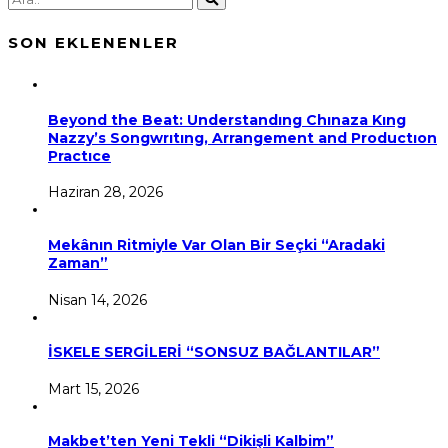
SON EKLENENLER
Beyond the Beat: Understandıng Chınaza Kıng
Nazzy’s Songwrıtıng, Arrangement and Productıon
Practıce
Haziran 28, 2026
Mekânın Ritmiyle Var Olan Bir Seçki “Aradaki
Zaman”
Nisan 14, 2026
İSKELE SERGİLERİ “SONSUZ BAĞLANTILAR”
Mart 15, 2026
Makbet’ten Yeni Tekli “Dikişli Kalbim”