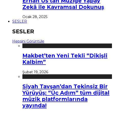
Erhan Us’tan Müziğe Yapay
Zekâ ile Kavramsal Dokunuş
Ocak 28, 2025
SESLER
SESLER
Hepsini Görüntüle
Makbet’ten Yeni Tekli “Dikişli
Kalbim”
Şubat 19, 2026
Siyah Tavşan’dan Tekinsiz Bir
Yürüyüş: “Üç Adım” tüm dijital
müzik platformlarında
yayında!