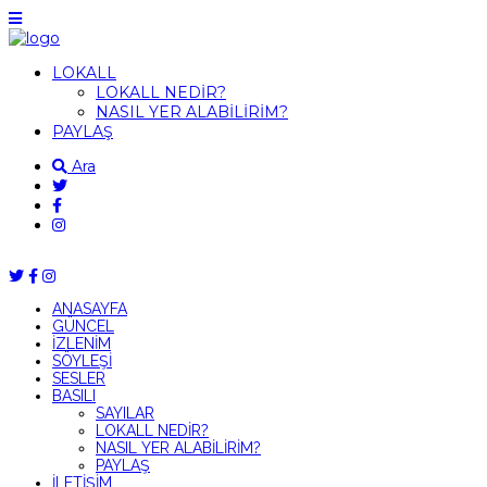
LOKALL
LOKALL NEDİR?
NASIL YER ALABİLİRİM?
PAYLAŞ
Ara
ANASAYFA
GÜNCEL
İZLENİM
SÖYLEŞİ
SESLER
BASILI
SAYILAR
LOKALL NEDİR?
NASIL YER ALABİLİRİM?
PAYLAŞ
İLETİŞİM