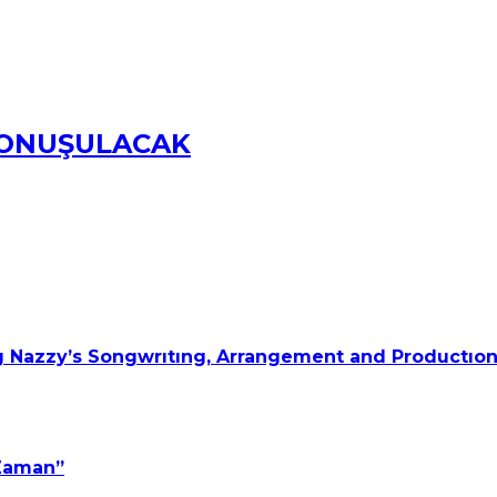
KONUŞULACAK
 Nazzy’s Songwrıtıng, Arrangement and Productıon
 Zaman”