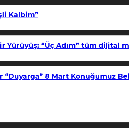
şli Kalbim”
ir Yürüyüş: “Üç Adım” tüm dijital 
r “Duyarga” 8 Mart Konuğumuz Bel