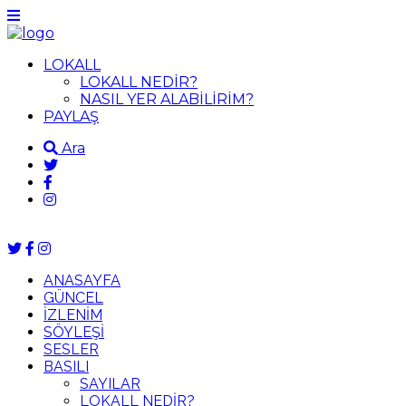
LOKALL
LOKALL NEDİR?
NASIL YER ALABİLİRİM?
PAYLAŞ
Ara
ANASAYFA
GÜNCEL
İZLENİM
SÖYLEŞİ
SESLER
BASILI
SAYILAR
LOKALL NEDİR?