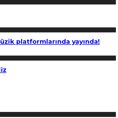
müzik platformlarında yayında!
iz