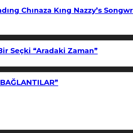
ndıng Chınaza Kıng Nazzy’s Songwr
Bir Seçki “Aradaki Zaman”
Z BAĞLANTILAR”