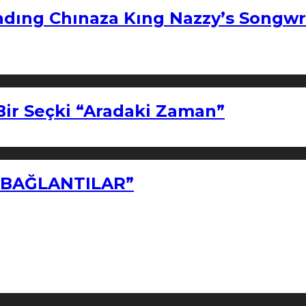
ndıng Chınaza Kıng Nazzy’s Songwr
Bir Seçki “Aradaki Zaman”
Z BAĞLANTILAR”