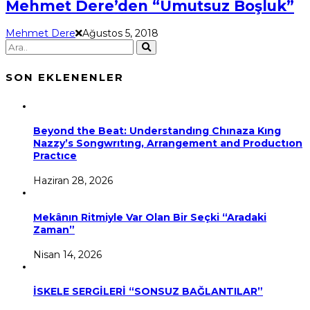
Mehmet Dere’den “Umutsuz Boşluk”
Mehmet Dere
Ağustos 5, 2018
SON EKLENENLER
Beyond the Beat: Understandıng Chınaza Kıng
Nazzy’s Songwrıtıng, Arrangement and Productıon
Practıce
Haziran 28, 2026
Mekânın Ritmiyle Var Olan Bir Seçki “Aradaki
Zaman”
Nisan 14, 2026
İSKELE SERGİLERİ “SONSUZ BAĞLANTILAR”