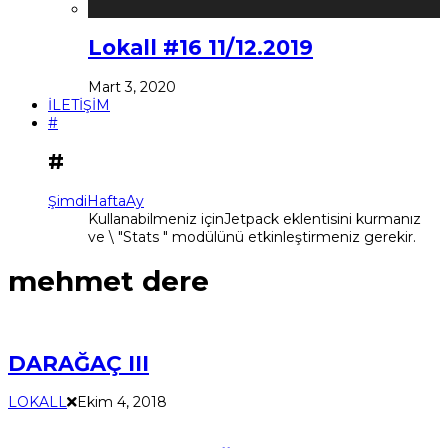
Lokall #16 11/12.2019
Mart 3, 2020
İLETİŞİM
#
#
Şimdi
Hafta
Ay
Kullanabilmeniz içinJetpack eklentisini kurmanız
ve \ "Stats " modülünü etkinleştirmeniz gerekir.
mehmet dere
DARAĞAÇ III
LOKALL
Ekim 4, 2018