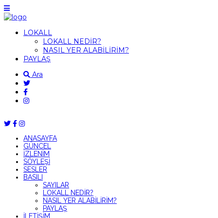
LOKALL
LOKALL NEDİR?
NASIL YER ALABİLİRİM?
PAYLAŞ
Ara
ANASAYFA
GÜNCEL
İZLENİM
SÖYLEŞİ
SESLER
BASILI
SAYILAR
LOKALL NEDİR?
NASIL YER ALABİLİRİM?
PAYLAŞ
İLETİŞİM