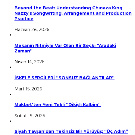
Beyond the Beat: Understandıng Chınaza Kıng
Nazzy’s Songwrıtıng, Arrangement and Productıon
Practıce
Haziran 28, 2026
Mekânın Ritmiyle Var Olan Bir Seçki “Aradaki
Zaman”
Nisan 14, 2026
İSKELE SERGİLERİ “SONSUZ BAĞLANTILAR”
Mart 15, 2026
Makbet’ten Yeni Tekli “Dikişli Kalbim”
Şubat 19, 2026
Siyah Tavşan’dan Tekinsiz Bir Yürüyüş: “Üç Adım”