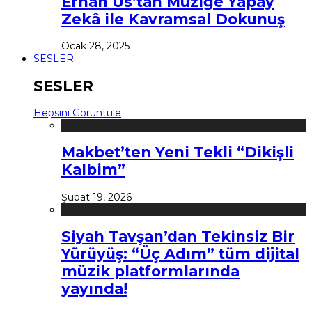
Erhan Us’tan Müziğe Yapay
Zekâ ile Kavramsal Dokunuş
Ocak 28, 2025
SESLER
SESLER
Hepsini Görüntüle
Makbet’ten Yeni Tekli “Dikişli
Kalbim”
Şubat 19, 2026
Siyah Tavşan’dan Tekinsiz Bir
Yürüyüş: “Üç Adım” tüm dijital
müzik platformlarında
yayında!