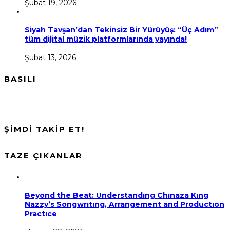
Şubat 19, 2026
Siyah Tavşan’dan Tekinsiz Bir Yürüyüş: “Üç Adım”
tüm dijital müzik platformlarında yayında!
Şubat 13, 2026
BASILI
ŞİMDİ TAKİP ET!
TAZE ÇIKANLAR
Beyond the Beat: Understandıng Chınaza Kıng
Nazzy’s Songwrıtıng, Arrangement and Productıon
Practıce