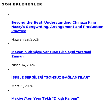
SON EKLENENLER
Beyond the Beat: Understandıng Chınaza Kıng
Nazzy’s Songwrıtıng, Arrangement and Productıon
Practıce
Haziran 28, 2026
Mekânın Ritmiyle Var Olan Bir Seçki “Aradaki
Zaman”
Nisan 14, 2026
İSKELE SERGİLERİ “SONSUZ BAĞLANTILAR”
Mart 15, 2026
Makbet’ten Yeni Tekli “Dikişli Kalbim”