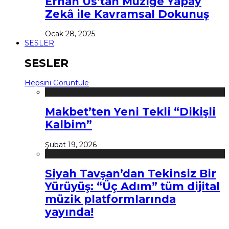
Erhan Us’tan Müziğe Yapay
Zekâ ile Kavramsal Dokunuş
Ocak 28, 2025
SESLER
SESLER
Hepsini Görüntüle
Makbet’ten Yeni Tekli “Dikişli
Kalbim”
Şubat 19, 2026
Siyah Tavşan’dan Tekinsiz Bir
Yürüyüş: “Üç Adım” tüm dijital
müzik platformlarında
yayında!