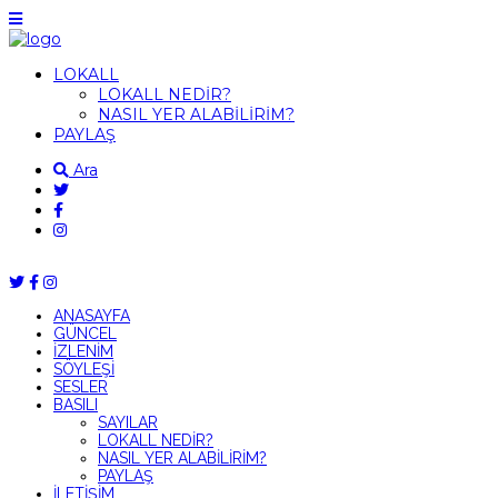
LOKALL
LOKALL NEDİR?
NASIL YER ALABİLİRİM?
PAYLAŞ
Ara
ANASAYFA
GÜNCEL
İZLENİM
SÖYLEŞİ
SESLER
BASILI
SAYILAR
LOKALL NEDİR?
NASIL YER ALABİLİRİM?
PAYLAŞ
İLETİŞİM