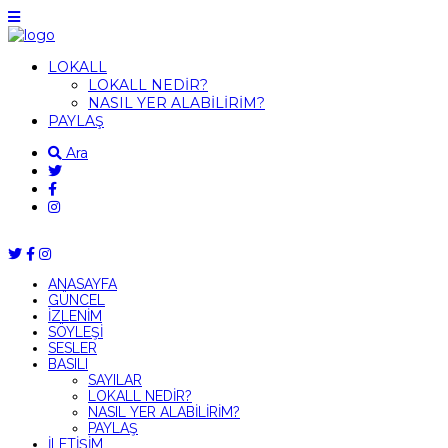
LOKALL
LOKALL NEDİR?
NASIL YER ALABİLİRİM?
PAYLAŞ
Ara
ANASAYFA
GÜNCEL
İZLENİM
SÖYLEŞİ
SESLER
BASILI
SAYILAR
LOKALL NEDİR?
NASIL YER ALABİLİRİM?
PAYLAŞ
İLETİŞİM