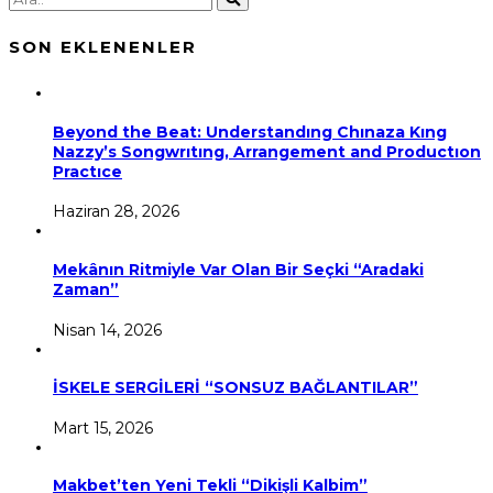
SON EKLENENLER
Beyond the Beat: Understandıng Chınaza Kıng
Nazzy’s Songwrıtıng, Arrangement and Productıon
Practıce
Haziran 28, 2026
Mekânın Ritmiyle Var Olan Bir Seçki “Aradaki
Zaman”
Nisan 14, 2026
İSKELE SERGİLERİ “SONSUZ BAĞLANTILAR”
Mart 15, 2026
Makbet’ten Yeni Tekli “Dikişli Kalbim”