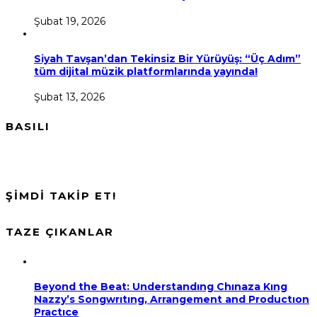
Şubat 19, 2026
Siyah Tavşan’dan Tekinsiz Bir Yürüyüş: “Üç Adım”
tüm dijital müzik platformlarında yayında!
Şubat 13, 2026
BASILI
ŞİMDİ TAKİP ET!
TAZE ÇIKANLAR
Beyond the Beat: Understandıng Chınaza Kıng
Nazzy’s Songwrıtıng, Arrangement and Productıon
Practıce