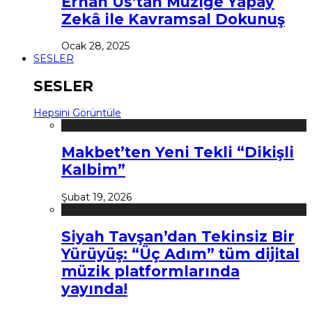
Erhan Us’tan Müziğe Yapay
Zekâ ile Kavramsal Dokunuş
Ocak 28, 2025
SESLER
SESLER
Hepsini Görüntüle
Makbet’ten Yeni Tekli “Dikişli
Kalbim”
Şubat 19, 2026
Siyah Tavşan’dan Tekinsiz Bir
Yürüyüş: “Üç Adım” tüm dijital
müzik platformlarında
yayında!