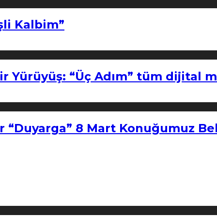
şli Kalbim”
ir Yürüyüş: “Üç Adım” tüm dijital 
r “Duyarga” 8 Mart Konuğumuz Bel