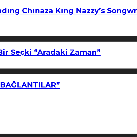
ndıng Chınaza Kıng Nazzy’s Songwr
Bir Seçki “Aradaki Zaman”
Z BAĞLANTILAR”