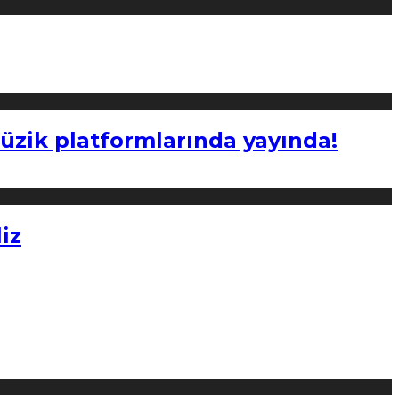
müzik platformlarında yayında!
iz