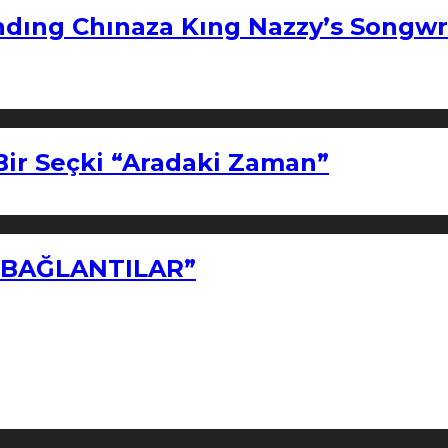
ndıng Chınaza Kıng Nazzy’s Songwr
Bir Seçki “Aradaki Zaman”
Z BAĞLANTILAR”