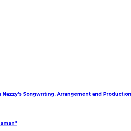
 Nazzy’s Songwrıtıng, Arrangement and Productıon
 Zaman”