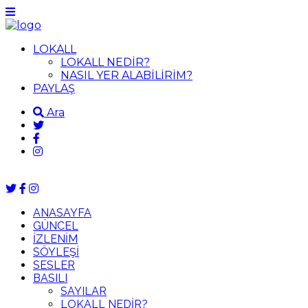
LOKALL
LOKALL NEDİR?
NASIL YER ALABİLİRİM?
PAYLAŞ
Ara
ANASAYFA
GÜNCEL
İZLENİM
SÖYLEŞİ
SESLER
BASILI
SAYILAR
LOKALL NEDİR?