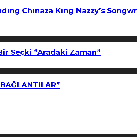
ndıng Chınaza Kıng Nazzy’s Songwr
Bir Seçki “Aradaki Zaman”
Z BAĞLANTILAR”