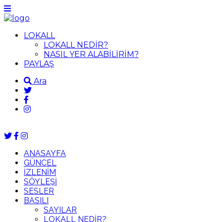
LOKALL
LOKALL NEDİR?
NASIL YER ALABİLİRİM?
PAYLAŞ
Ara
ANASAYFA
GÜNCEL
İZLENİM
SÖYLEŞİ
SESLER
BASILI
SAYILAR
LOKALL NEDİR?