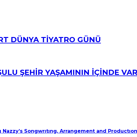
RT DÜNYA TİYATRO GÜNÜ
ULU ŞEHİR YAŞAMININ İÇİNDE VA
 Nazzy’s Songwrıtıng, Arrangement and Productıon