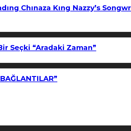
ndıng Chınaza Kıng Nazzy’s Songwr
Bir Seçki “Aradaki Zaman”
Z BAĞLANTILAR”