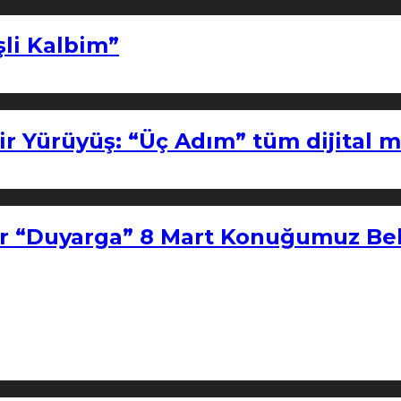
şli Kalbim”
ir Yürüyüş: “Üç Adım” tüm dijital 
r “Duyarga” 8 Mart Konuğumuz Bel