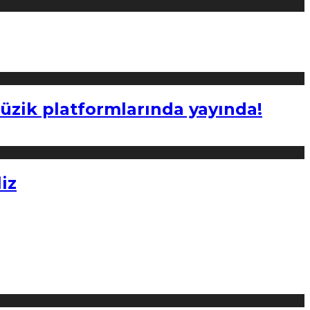
müzik platformlarında yayında!
iz