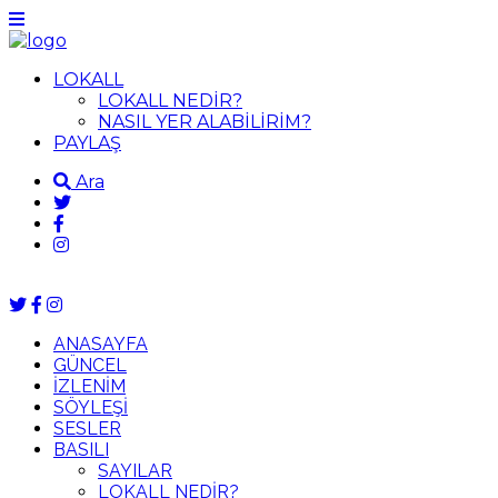
LOKALL
LOKALL NEDİR?
NASIL YER ALABİLİRİM?
PAYLAŞ
Ara
ANASAYFA
GÜNCEL
İZLENİM
SÖYLEŞİ
SESLER
BASILI
SAYILAR
LOKALL NEDİR?