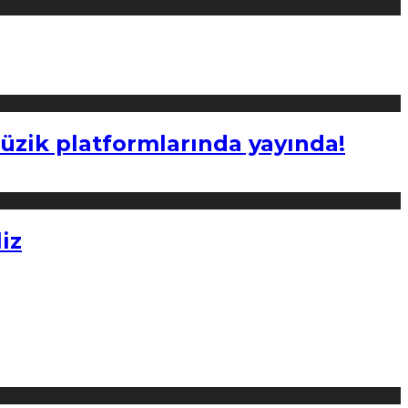
müzik platformlarında yayında!
iz