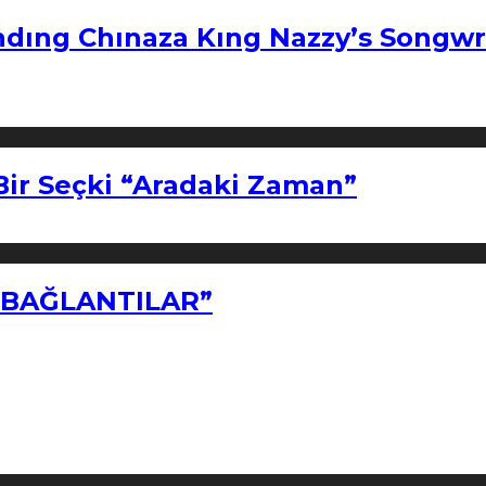
ndıng Chınaza Kıng Nazzy’s Songwr
Bir Seçki “Aradaki Zaman”
Z BAĞLANTILAR”