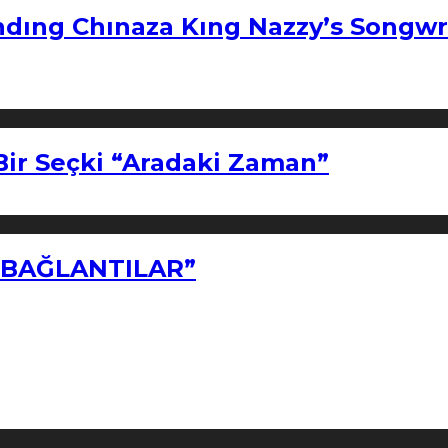
ndıng Chınaza Kıng Nazzy’s Songwr
Bir Seçki “Aradaki Zaman”
Z BAĞLANTILAR”