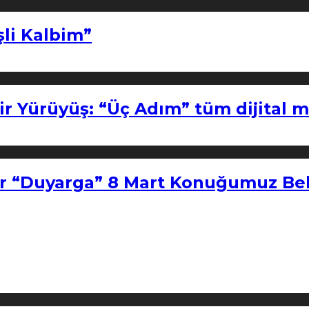
şli Kalbim”
ir Yürüyüş: “Üç Adım” tüm dijital 
r “Duyarga” 8 Mart Konuğumuz Bel