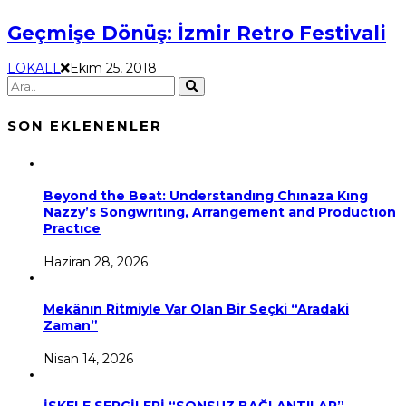
Geçmişe Dönüş: İzmir Retro Festivali
LOKALL
Ekim 25, 2018
SON EKLENENLER
Beyond the Beat: Understandıng Chınaza Kıng
Nazzy’s Songwrıtıng, Arrangement and Productıon
Practıce
Haziran 28, 2026
Mekânın Ritmiyle Var Olan Bir Seçki “Aradaki
Zaman”
Nisan 14, 2026