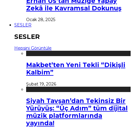
Erhan Us’tan Müziğe Yapay
Zekâ ile Kavramsal Dokunuş
Ocak 28, 2025
SESLER
SESLER
Hepsini Görüntüle
Makbet’ten Yeni Tekli “Dikişli
Kalbim”
Şubat 19, 2026
Siyah Tavşan’dan Tekinsiz Bir
Yürüyüş: “Üç Adım” tüm dijital
müzik platformlarında
yayında!