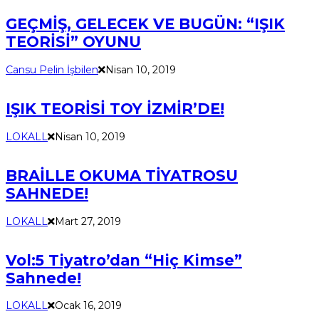
GEÇMİŞ, GELECEK VE BUGÜN: “IŞIK
TEORİSİ” OYUNU
Cansu Pelin İşbilen
Nisan 10, 2019
IŞIK TEORİSİ TOY İZMİR’DE!
LOKALL
Nisan 10, 2019
BRAİLLE OKUMA TİYATROSU
SAHNEDE!
LOKALL
Mart 27, 2019
Vol:5 Tiyatro’dan “Hiç Kimse”
Sahnede!
LOKALL
Ocak 16, 2019