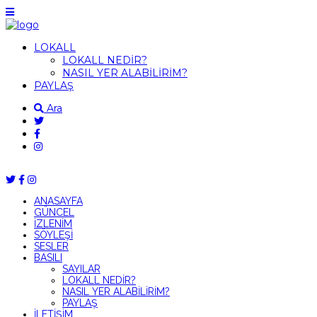
LOKALL
LOKALL NEDİR?
NASIL YER ALABİLİRİM?
PAYLAŞ
Ara
ANASAYFA
GÜNCEL
İZLENİM
SÖYLEŞİ
SESLER
BASILI
SAYILAR
LOKALL NEDİR?
NASIL YER ALABİLİRİM?
PAYLAŞ
İLETİŞİM