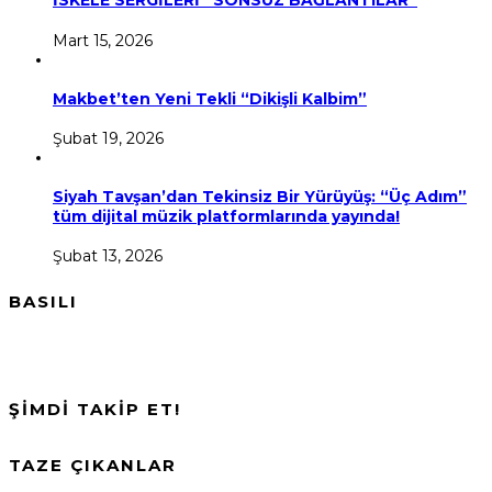
İSKELE SERGİLERİ “SONSUZ BAĞLANTILAR”
Mart 15, 2026
Makbet’ten Yeni Tekli “Dikişli Kalbim”
Şubat 19, 2026
Siyah Tavşan’dan Tekinsiz Bir Yürüyüş: “Üç Adım”
tüm dijital müzik platformlarında yayında!
Şubat 13, 2026
BASILI
ŞİMDİ TAKİP ET!
TAZE ÇIKANLAR