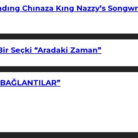
ndıng Chınaza Kıng Nazzy’s Songwr
Bir Seçki “Aradaki Zaman”
Z BAĞLANTILAR”