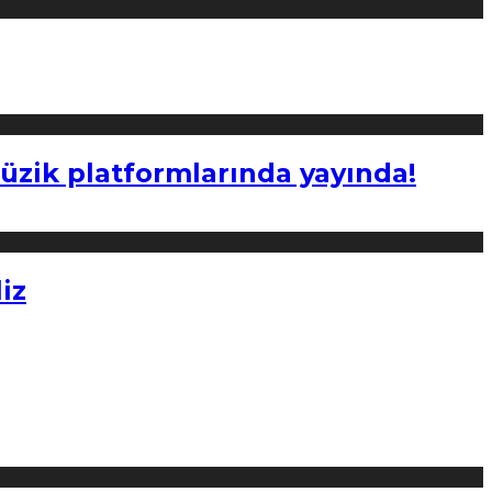
müzik platformlarında yayında!
iz