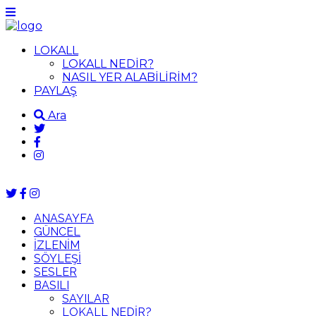
LOKALL
LOKALL NEDİR?
NASIL YER ALABİLİRİM?
PAYLAŞ
Ara
ANASAYFA
GÜNCEL
İZLENİM
SÖYLEŞİ
SESLER
BASILI
SAYILAR
LOKALL NEDİR?