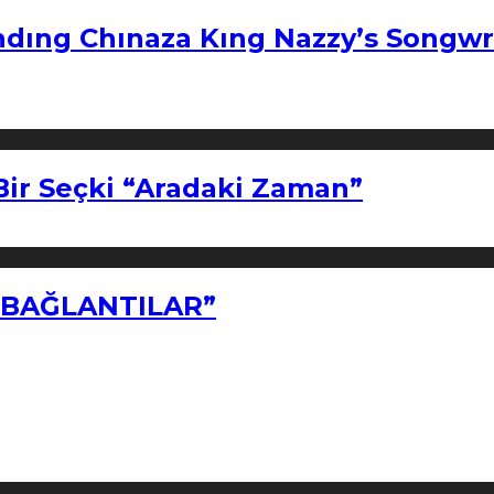
ndıng Chınaza Kıng Nazzy’s Songwr
Bir Seçki “Aradaki Zaman”
Z BAĞLANTILAR”