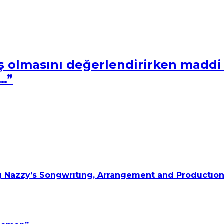
miş olmasını değerlendirirken mad
…”
 Nazzy’s Songwrıtıng, Arrangement and Productıon