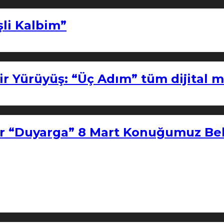
şli Kalbim”
ir Yürüyüş: “Üç Adım” tüm dijital 
r “Duyarga” 8 Mart Konuğumuz Bel