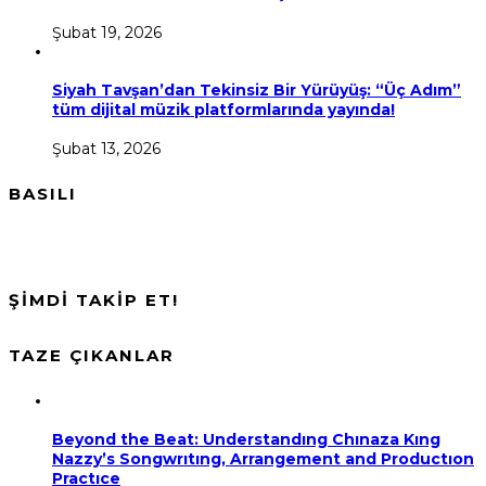
Şubat 19, 2026
Siyah Tavşan’dan Tekinsiz Bir Yürüyüş: “Üç Adım”
tüm dijital müzik platformlarında yayında!
Şubat 13, 2026
BASILI
ŞİMDİ TAKİP ET!
TAZE ÇIKANLAR
Beyond the Beat: Understandıng Chınaza Kıng
Nazzy’s Songwrıtıng, Arrangement and Productıon
Practıce