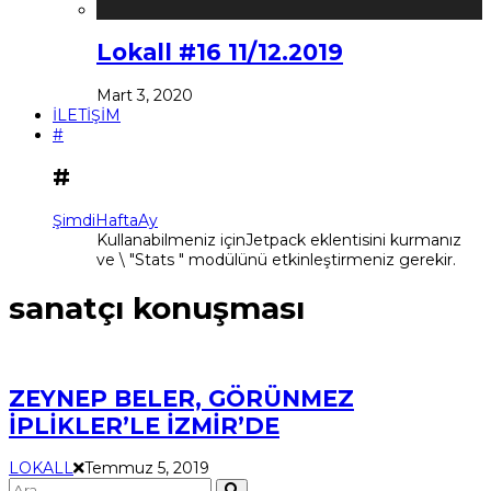
Lokall #16 11/12.2019
Mart 3, 2020
İLETİŞİM
#
#
Şimdi
Hafta
Ay
Kullanabilmeniz içinJetpack eklentisini kurmanız
ve \ "Stats " modülünü etkinleştirmeniz gerekir.
sanatçı konuşması
ZEYNEP BELER, GÖRÜNMEZ
İPLİKLER’LE İZMİR’DE
LOKALL
Temmuz 5, 2019