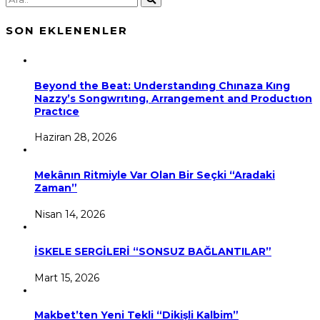
SON EKLENENLER
Beyond the Beat: Understandıng Chınaza Kıng
Nazzy’s Songwrıtıng, Arrangement and Productıon
Practıce
Haziran 28, 2026
Mekânın Ritmiyle Var Olan Bir Seçki “Aradaki
Zaman”
Nisan 14, 2026
İSKELE SERGİLERİ “SONSUZ BAĞLANTILAR”
Mart 15, 2026
Makbet’ten Yeni Tekli “Dikişli Kalbim”