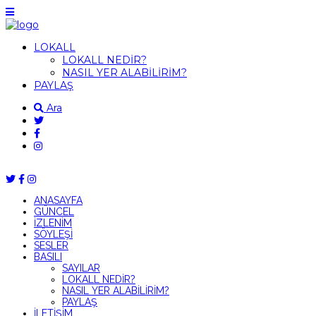
LOKALL
LOKALL NEDİR?
NASIL YER ALABİLİRİM?
PAYLAŞ
Ara
ANASAYFA
GÜNCEL
İZLENİM
SÖYLEŞİ
SESLER
BASILI
SAYILAR
LOKALL NEDİR?
NASIL YER ALABİLİRİM?
PAYLAŞ
İLETİŞİM