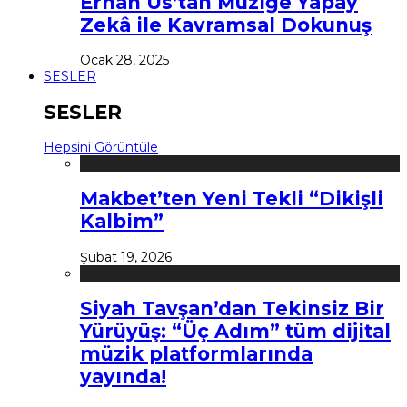
Erhan Us’tan Müziğe Yapay
Zekâ ile Kavramsal Dokunuş
Ocak 28, 2025
SESLER
SESLER
Hepsini Görüntüle
Makbet’ten Yeni Tekli “Dikişli
Kalbim”
Şubat 19, 2026
Siyah Tavşan’dan Tekinsiz Bir
Yürüyüş: “Üç Adım” tüm dijital
müzik platformlarında
yayında!