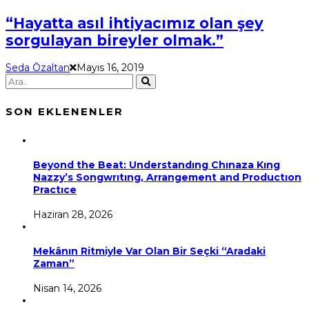
“Hayatta asıl ihtiyacımız olan şey
sorgulayan bireyler olmak.”
Seda Özaltan
Mayıs 16, 2019
SON EKLENENLER
Beyond the Beat: Understandıng Chınaza Kıng
Nazzy’s Songwrıtıng, Arrangement and Productıon
Practıce
Haziran 28, 2026
Mekânın Ritmiyle Var Olan Bir Seçki “Aradaki
Zaman”
Nisan 14, 2026