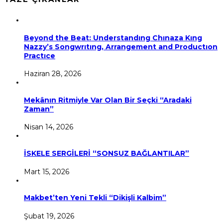
Beyond the Beat: Understandıng Chınaza Kıng
Nazzy’s Songwrıtıng, Arrangement and Productıon
Practıce
Haziran 28, 2026
Mekânın Ritmiyle Var Olan Bir Seçki “Aradaki
Zaman”
Nisan 14, 2026
İSKELE SERGİLERİ “SONSUZ BAĞLANTILAR”
Mart 15, 2026
Makbet’ten Yeni Tekli “Dikişli Kalbim”
Şubat 19, 2026