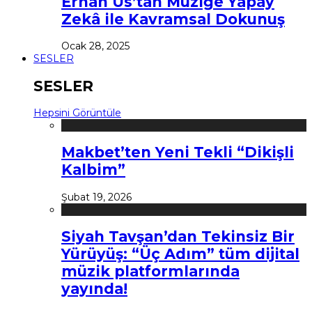
Erhan Us’tan Müziğe Yapay
Zekâ ile Kavramsal Dokunuş
Ocak 28, 2025
SESLER
SESLER
Hepsini Görüntüle
Makbet’ten Yeni Tekli “Dikişli
Kalbim”
Şubat 19, 2026
Siyah Tavşan’dan Tekinsiz Bir
Yürüyüş: “Üç Adım” tüm dijital
müzik platformlarında
yayında!