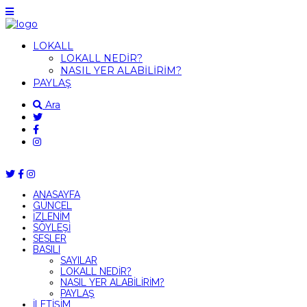
LOKALL
LOKALL NEDİR?
NASIL YER ALABİLİRİM?
PAYLAŞ
Ara
ANASAYFA
GÜNCEL
İZLENİM
SÖYLEŞİ
SESLER
BASILI
SAYILAR
LOKALL NEDİR?
NASIL YER ALABİLİRİM?
PAYLAŞ
İLETİŞİM