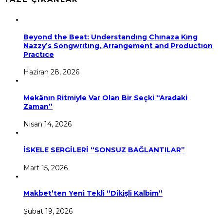
Beyond the Beat: Understandıng Chınaza Kıng
Nazzy’s Songwrıtıng, Arrangement and Productıon
Practıce
Haziran 28, 2026
Mekânın Ritmiyle Var Olan Bir Seçki “Aradaki
Zaman”
Nisan 14, 2026
İSKELE SERGİLERİ “SONSUZ BAĞLANTILAR”
Mart 15, 2026
Makbet’ten Yeni Tekli “Dikişli Kalbim”
Şubat 19, 2026