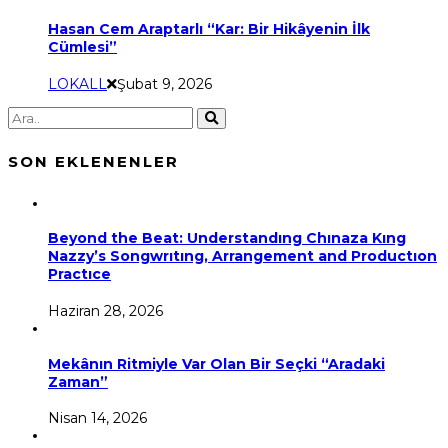
Hasan Cem Araptarlı “Kar: Bir Hikâyenin İlk
Cümlesi”
LOKALL
Şubat 9, 2026
SON EKLENENLER
Beyond the Beat: Understandıng Chınaza Kıng
Nazzy’s Songwrıtıng, Arrangement and Productıon
Practıce
Haziran 28, 2026
Mekânın Ritmiyle Var Olan Bir Seçki “Aradaki
Zaman”
Nisan 14, 2026