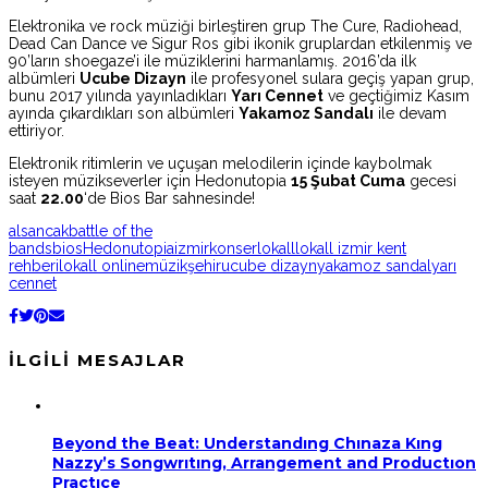
Elektronika ve rock müziği birleştiren grup The Cure, Radiohead,
Dead Can Dance ve Sigur Ros gibi ikonik gruplardan etkilenmiş ve
90’ların shoegaze’i ile müziklerini harmanlamış. 2016’da ilk
albümleri
Ucube Dizayn
ile profesyonel sulara geçiş yapan grup,
bunu 2017 yılında yayınladıkları
Yarı Cennet
ve geçtiğimiz Kasım
ayında çıkardıkları son albümleri
Yakamoz Sandalı
ile devam
ettiriyor.
Elektronik ritimlerin ve uçuşan melodilerin içinde kaybolmak
isteyen müzikseverler için Hedonutopia
15 Şubat Cuma
gecesi
saat
22.00
‘de Bios Bar sahnesinde!
alsancak
battle of the
bands
bios
Hedonutopia
izmir
konser
lokall
lokall izmir kent
rehberi
lokall online
müzik
şehir
ucube dizayn
yakamoz sandal
yarı
cennet
İLGILI MESAJLAR
Beyond the Beat: Understandıng Chınaza Kıng
Nazzy’s Songwrıtıng, Arrangement and Productıon
Practıce