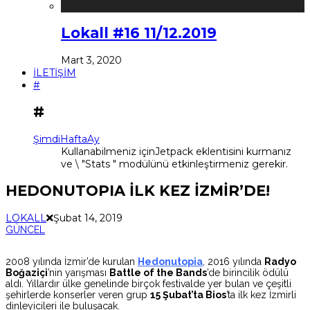
Lokall #16 11/12.2019
Mart 3, 2020
İLETİŞİM
#
#
Şimdi
Hafta
Ay
Kullanabilmeniz içinJetpack eklentisini kurmanız
ve \ "Stats " modülünü etkinleştirmeniz gerekir.
HEDONUTOPIA İLK KEZ İZMİR’DE!
LOKALL
Şubat 14, 2019
GÜNCEL
2008 yılında İzmir’de kurulan
Hedonutopia
, 2016 yılında
Radyo
Boğaziçi
’nin yarışması
Battle of the Bands
’de birincilik ödülü
aldı. Yıllardır ülke genelinde birçok festivalde yer bulan ve çeşitli
şehirlerde konserler veren grup
15 Şubat’ta Bios
’ta ilk kez İzmirli
dinleyicileri ile buluşacak.