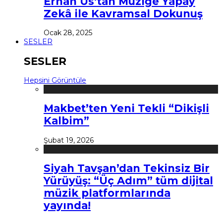
Erhan Us’tan Müziğe Yapay
Zekâ ile Kavramsal Dokunuş
Ocak 28, 2025
SESLER
SESLER
Hepsini Görüntüle
Makbet’ten Yeni Tekli “Dikişli
Kalbim”
Şubat 19, 2026
Siyah Tavşan’dan Tekinsiz Bir
Yürüyüş: “Üç Adım” tüm dijital
müzik platformlarında
yayında!