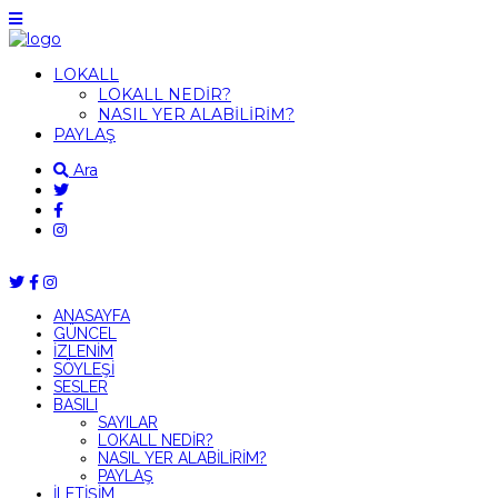
LOKALL
LOKALL NEDİR?
NASIL YER ALABİLİRİM?
PAYLAŞ
Ara
ANASAYFA
GÜNCEL
İZLENİM
SÖYLEŞİ
SESLER
BASILI
SAYILAR
LOKALL NEDİR?
NASIL YER ALABİLİRİM?
PAYLAŞ
İLETİŞİM