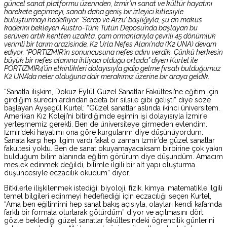
güncel sanat platformu üzerinden, İzmir’in sanat ve kültür hayatını
harekete geçirmeyi, sanatı daha geniş bir izleyici kitlesiyle
buluşturmayı hedefliyor. ‘Serap ve Arzu’ başlığıyla, şu an makus
kaderini bekleyen Austro-Türk Tütün Deposu’nda başlayan bu
serüven artık kentten uzakta, çam ormanlarıyla çevrili 45 dönümlük
verimli bir tarım arazisinde, K2 Urla Nefes Alanı’nda (K2 UNA) devam
ediyor. “PORTIZMIR’in sonuncusuna nefes adını verdik. Çünkü herkesin
büyük bir nefes alanına ihtiyacı olduğu ortada” diyen Kurtel ile
PORTIZMIR4’ün etkinlikleri dolayısıyla gidip gelme fırsatı bulduğumuz
K2 UNA’da neler olduğuna dair merakımız üzerine bir araya geldik.
“Sanatla ilişkim, Dokuz Eylül Güzel Sanatlar Fakültesi’ne eğitim için
girdiğim sürecin ardından adeta bir silsile gibi gelişti” diye söze
başlayan Ayşegül Kurtel: “Güzel sanatlar aslında ikinci üniversitem.
Amerikan Kız Koleji’ni bitirdiğimde eşimin işi dolayısıyla İzmir’e
yerleşmemiz gerekti. Ben de üniversiteye girmeden evlendim.
İzmir’deki hayatımı ona göre kurgularım diye düşünüyordum.
Sanata karşı hep ilgim vardı fakat o zaman İzmir’de güzel sanatlar
fakültesi yoktu. Ben de sanat okuyamayacaksam birbirine çok yakın
bulduğum bilim alanında eğitim görürüm diye düşündüm. Amacım
meslek edinmek değildi, bilimle ilgili bir alt yapı oluşturma
düşüncesiyle eczacılık okudum” diyor.
Bitkilerle ilişkilenmek istediği; biyoloji, fizik, kimya, matematikle ilgili
temel bilgileri edinmeyi hedeflediği için eczacılığı seçen Kurtel,
“Ama ben eğitimimi hep sanat bakış açısıyla, olayları kendi kafamda
farklı bir formata oturtarak götürdüm” diyor ve açılmasını dört
gözle beklediği güzel sanatlar fakültesindeki öğrencilik günlerini