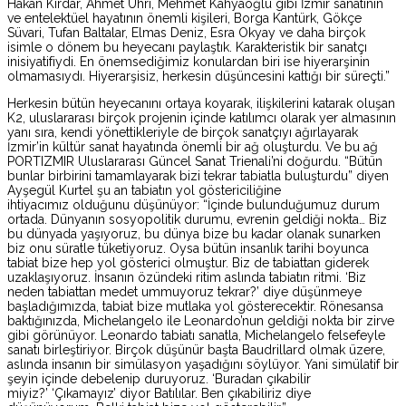
Hakan Kırdar, Ahmet Uhri, Mehmet Kahyaoğlu gibi İzmir sanatının
ve entelektüel hayatının önemli kişileri, Borga Kantürk, Gökçe
Süvari, Tufan Baltalar, Elmas Deniz, Esra Okyay ve daha birçok
isimle o dönem bu heyecanı paylaştık. Karakteristik bir sanatçı
inisiyatifiydi. En önemsediğimiz konulardan biri ise hiyerarşinin
olmamasıydı. Hiyerarşisiz, herkesin düşüncesini kattığı bir süreçti.”
Herkesin bütün heyecanını ortaya koyarak, ilişkilerini katarak oluşan
K2, uluslararası birçok projenin içinde katılımcı olarak yer almasının
yanı sıra, kendi yönettikleriyle de birçok sanatçıyı ağırlayarak
İzmir’in kültür sanat hayatında önemli bir ağ oluşturdu. Ve bu ağ
PORTIZMIR Uluslararası Güncel Sanat Trienali’ni doğurdu. “Bütün
bunlar birbirini tamamlayarak bizi tekrar tabiatla buluşturdu” diyen
Ayşegül Kurtel şu an tabiatın yol göstericiliğine
ihtiyacımız olduğunu düşünüyor: “İçinde bulunduğumuz durum
ortada. Dünyanın sosyopolitik durumu, evrenin geldiği nokta… Biz
bu dünyada yaşıyoruz, bu dünya bize bu kadar olanak sunarken
biz onu süratle tüketiyoruz. Oysa bütün insanlık tarihi boyunca
tabiat bize hep yol gösterici olmuştur. Biz de tabiattan giderek
uzaklaşıyoruz. İnsanın özündeki ritim aslında tabiatın ritmi. ‘Biz
neden tabiattan medet ummuyoruz tekrar?’ diye düşünmeye
başladığımızda, tabiat bize mutlaka yol gösterecektir. Rönesansa
baktığınızda, Michelangelo ile Leonardo’nun geldiği nokta bir zirve
gibi görünüyor. Leonardo tabiatı sanatla, Michelangelo felsefeyle
sanatı birleştiriyor. Birçok düşünür başta Baudrillard olmak üzere,
aslında insanın bir simülasyon yaşadığını söylüyor. Yani simülatif bir
şeyin içinde debelenip duruyoruz. ‘Buradan çıkabilir
miyiz?’ ‘Çıkamayız’ diyor Batılılar. Ben çıkabiliriz diye