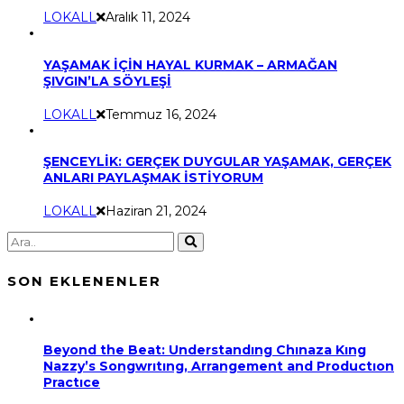
LOKALL
Aralık 11, 2024
YAŞAMAK İÇİN HAYAL KURMAK – ARMAĞAN
ŞIVGIN’LA SÖYLEŞİ
LOKALL
Temmuz 16, 2024
ŞENCEYLİK: GERÇEK DUYGULAR YAŞAMAK, GERÇEK
ANLARI PAYLAŞMAK İSTİYORUM
LOKALL
Haziran 21, 2024
SON EKLENENLER
Beyond the Beat: Understandıng Chınaza Kıng
Nazzy’s Songwrıtıng, Arrangement and Productıon
Practıce