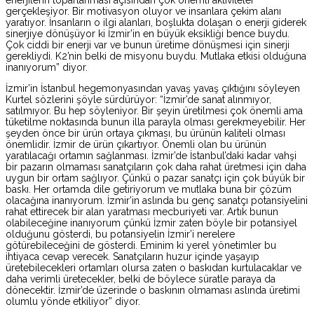
gerçekleşiyor. Bir motivasyon oluyor ve insanlara çekim alanı
yaratıyor. İnsanların o ilgi alanları, boşlukta dolaşan o enerji giderek
sinerjiye dönüşüyor ki İzmir’in en büyük eksikliği bence buydu.
Çok ciddi bir enerji var ve bunun üretime dönüşmesi için sinerji
gerekliydi. K2’nin belki de misyonu buydu. Mutlaka etkisi olduğuna
inanıyorum” diyor.
İzmir’in İstanbul hegemonyasından yavaş yavaş çıktığını söyleyen
Kurtel sözlerini şöyle sürdürüyor: “İzmir’de sanat alınmıyor,
satılmıyor. Bu hep söyleniyor. Bir şeyin üretilmesi çok önemli ama
tüketilme noktasında bunun illa parayla olması gerekmeyebilir. Her
şeyden önce bir ürün ortaya çıkması, bu ürünün kaliteli olması
önemlidir. İzmir de ürün çıkartıyor. Önemli olan bu ürünün
yaratılacağı ortamın sağlanması. İzmir’de İstanbul’daki kadar vahşi
bir pazarın olmaması sanatçıların çok daha rahat üretmesi için daha
uygun bir ortam sağlıyor. Çünkü o pazar sanatçı için çok büyük bir
baskı. Her ortamda dile getiriyorum ve mutlaka buna bir çözüm
olacağına inanıyorum. İzmir’in aslında bu genç sanatçı potansiyelini
rahat ettirecek bir alan yaratması mecburiyeti var. Artık bunun
olabileceğine inanıyorum çünkü İzmir zaten böyle bir potansiyel
olduğunu gösterdi, bu potansiyelin İzmir’i nerelere
götürebileceğini de gösterdi. Eminim ki yerel yönetimler bu
ihtiyaca cevap verecek. Sanatçıların huzur içinde yaşayıp
üretebilecekleri ortamları olursa zaten o baskıdan kurtulacaklar ve
daha verimli üretecekler, belki de böylece süratle paraya da
dönecektir. İzmir’de üzerinde o baskının olmaması aslında üretimi
olumlu yönde etkiliyor” diyor.