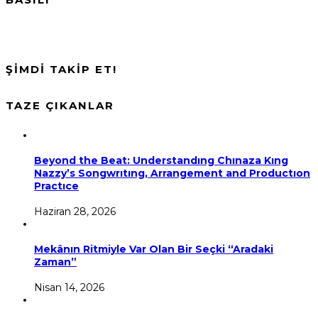
ŞİMDİ TAKİP ET!
TAZE ÇIKANLAR
Beyond the Beat: Understandıng Chınaza Kıng
Nazzy’s Songwrıtıng, Arrangement and Productıon
Practıce
Haziran 28, 2026
Mekânın Ritmiyle Var Olan Bir Seçki “Aradaki
Zaman”
Nisan 14, 2026