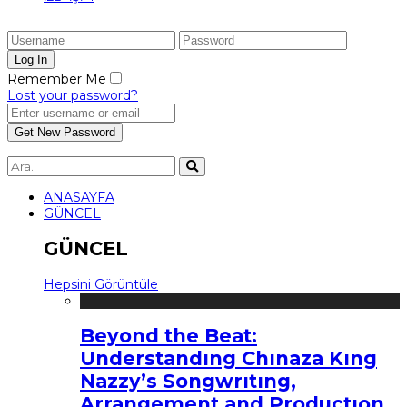
Remember Me
Lost your password?
ANASAYFA
GÜNCEL
GÜNCEL
Hepsini Görüntüle
Beyond the Beat:
Understandıng Chınaza Kıng
Nazzy’s Songwrıtıng,
Arrangement and Productıon