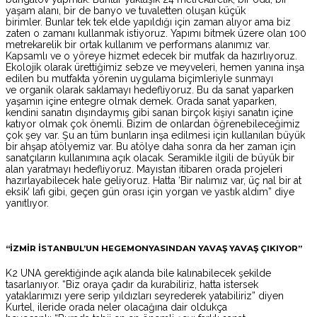
yaşam alanı, bir de banyo ve tuvaletten oluşan küçük
birimler. Bunlar tek tek elde yapıldığı için zaman alıyor ama biz
zaten o zamanı kullanmak istiyoruz. Yapımı bitmek üzere olan 100
metrekarelik bir ortak kullanım ve performans alanımız var.
Kapsamlı ve o yöreye hizmet edecek bir mutfak da hazırlıyoruz.
Ekolojik olarak ürettiğimiz sebze ve meyveleri, hemen yanına inşa
edilen bu mutfakta yörenin uygulama biçimleriyle sunmayı
ve organik olarak saklamayı hedefliyoruz. Bu da sanat yaparken
yaşamın içine entegre olmak demek. Orada sanat yaparken,
kendini sanatın dışındaymış gibi sanan birçok kişiyi sanatın içine
katıyor olmak çok önemli. Bizim de onlardan öğrenebileceğimiz
çok şey var. Şu an tüm bunların inşa edilmesi için kullanılan büyük
bir ahşap atölyemiz var. Bu atölye daha sonra da her zaman için
sanatçıların kullanımına açık olacak. Seramikle ilgili de büyük bir
alan yaratmayı hedefliyoruz. Mayıstan itibaren orada projeleri
hazırlayabilecek hale geliyoruz. Hatta ‘Bir nalımız var, üç nal bir at
eksik’ lafı gibi, geçen gün orası için yorgan ve yastık aldım” diye
yanıtlıyor.
“İZMİR İSTANBUL’UN HEGEMONYASINDAN YAVAŞ YAVAŞ ÇIKIYOR”
K2 UNA gerektiğinde açık alanda bile kalınabilecek şekilde
tasarlanıyor. “Biz oraya çadır da kurabiliriz, hatta istersek
yataklarımızı yere serip yıldızları seyrederek yatabiliriz” diyen
Kurtel, ileride orada neler olacağına dair oldukça