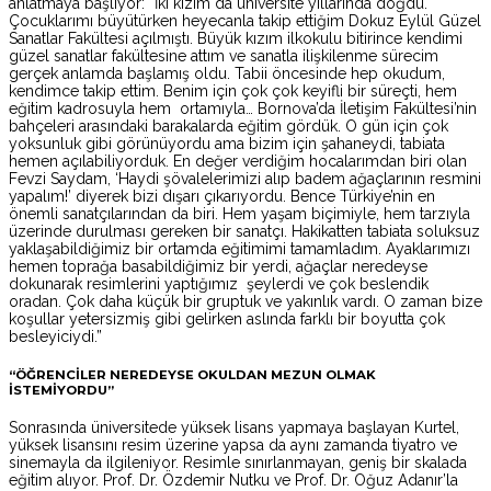
anlatmaya başlıyor: “İki kızım da üniversite yıllarında doğdu.
Çocuklarımı büyütürken heyecanla takip ettiğim Dokuz Eylül Güzel
Sanatlar Fakültesi açılmıştı. Büyük kızım ilkokulu bitirince kendimi
güzel sanatlar fakültesine attım ve sanatla ilişkilenme sürecim
gerçek anlamda başlamış oldu. Tabii öncesinde hep okudum,
kendimce takip ettim. Benim için çok çok keyifli bir süreçti, hem
eğitim kadrosuyla hem ortamıyla… Bornova’da İletişim Fakültesi’nin
bahçeleri arasındaki barakalarda eğitim gördük. O gün için çok
yoksunluk gibi görünüyordu ama bizim için şahaneydi, tabiata
hemen açılabiliyorduk. En değer verdiğim hocalarımdan biri olan
Fevzi Saydam, ‘Haydi şövalelerimizi alıp badem ağaçlarının resmini
yapalım!’ diyerek bizi dışarı çıkarıyordu. Bence Türkiye’nin en
önemli sanatçılarından da biri. Hem yaşam biçimiyle, hem tarzıyla
üzerinde durulması gereken bir sanatçı. Hakikatten tabiata soluksuz
yaklaşabildiğimiz bir ortamda eğitimimi tamamladım. Ayaklarımızı
hemen toprağa basabildiğimiz bir yerdi, ağaçlar neredeyse
dokunarak resimlerini yaptığımız şeylerdi ve çok beslendik
oradan. Çok daha küçük bir gruptuk ve yakınlık vardı. O zaman bize
koşullar yetersizmiş gibi gelirken aslında farklı bir boyutta çok
besleyiciydi.”
“ÖĞRENCİLER NEREDEYSE OKULDAN MEZUN OLMAK
İSTEMİYORDU”
Sonrasında üniversitede yüksek lisans yapmaya başlayan Kurtel,
yüksek lisansını resim üzerine yapsa da aynı zamanda tiyatro ve
sinemayla da ilgileniyor. Resimle sınırlanmayan, geniş bir skalada
eğitim alıyor. Prof. Dr. Özdemir Nutku ve Prof. Dr. Oğuz Adanır’la