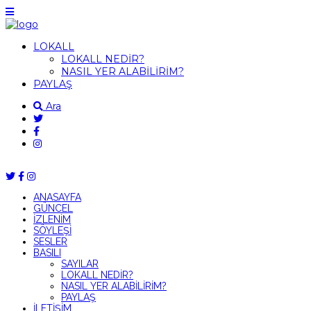
LOKALL
LOKALL NEDİR?
NASIL YER ALABİLİRİM?
PAYLAŞ
Ara
ANASAYFA
GÜNCEL
İZLENİM
SÖYLEŞİ
SESLER
BASILI
SAYILAR
LOKALL NEDİR?
NASIL YER ALABİLİRİM?
PAYLAŞ
İLETİŞİM