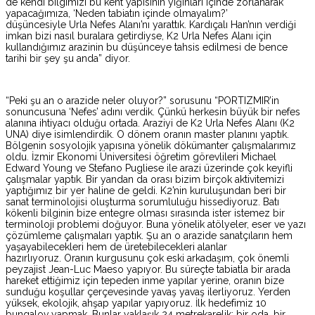
de kendi bilgimizi bu kent yapısının yığınları içinde zorlanarak
yapacağımıza, ‘Neden tabiatın içinde olmayalım?’
düşüncesiyle Urla Nefes Alanı’nı yarattık. Kardıçalı Han’nın verdiği
imkan bizi nasıl buralara getirdiyse, K2 Urla Nefes Alanı için
kullandığımız arazinin bu düşünceye tahsis edilmesi de bence
tarihi bir şey şu anda” diyor.
“Peki şu an o arazide neler oluyor?” sorusunu “PORTIZMIR’in
sonuncusuna ‘Nefes’ adını verdik. Çünkü herkesin büyük bir nefes
alanına ihtiyacı olduğu ortada. Araziyi de K2 Urla Nefes Alanı (K2
UNA) diye isimlendirdik. O dönem oranın master planını yaptık.
Bölgenin sosyolojik yapısına yönelik dökümanter çalışmalarımız
oldu. İzmir Ekonomi Üniversitesi öğretim görevlileri Michael
Edward Young ve Stefano Pugliese ile arazi üzerinde çok keyifli
çalışmalar yaptık. Bir yandan da orası bizim birçok aktivitemizi
yaptığımız bir yer haline de geldi. K2’nin kuruluşundan beri bir
sanat terminolojisi oluşturma sorumluluğu hissediyoruz. Batı
kökenli bilginin bize entegre olması sırasında ister istemez bir
terminoloji problemi doğuyor. Buna yönelik atölyeler, eser ve yazı
çözümleme çalışmaları yaptık. Şu an o arazide sanatçıların hem
yaşayabilecekleri hem de üretebilecekleri alanlar
hazırlıyoruz. Oranın kurgusunu çok eski arkadaşım, çok önemli
peyzajist Jean-Luc Maeso yapıyor. Bu süreçte tabiatla bir arada
hareket ettiğimiz için tepeden inme yapılar yerine, oranın bize
sunduğu koşullar çerçevesinde yavaş yavaş ilerliyoruz. Yerden
yüksek, ekolojik, ahşap yapılar yapıyoruz. İlk hedefimiz 10
bungalov yapmak. Bunlar yaklaşık 24 metrekarelik; bir oda, bir