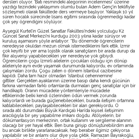
dersleri oluyor. ‘Batı resmindeki alegorinin incelenmesi’ üzerine
yazdığı tezindeki yaklaşımını olumlu bulan Adem Genç’in teklifiyle
sözleşmeli olarak fakültede ders vermeye başlıyor. Yaklaşık 10 yıl
süren hocalık sürecinde lisans eğitimi sırasında öğrenmediği kadar
çok şey öğrendiğini söylüyor.
Ayşegül Kurtel’in Güzel Sanatlar Fakültesi’ndeki yolculuğu K2
Güncel Sanat Merkezi’ni kurduğu 2003 yılına kadar sürüyor ve
kuruluş aşamasını şöyle anlatıyor: “Bu dönemde öğrencilerin
neredeyse okuldan mezun olmak istemediklerini fark ettik. İzmir
çok keyifli bir yer ama lojistik olarak sanatçıların bir arada durup da
fikir alışverişi yapabilecekleri yer neredeyse yok gibiydi.
Öğrencilerin çoğu İzmirli ailelerin çocukları olduğu için dönüp
aileleriyle aynı evde yaşamak durumunda kalıyordu, ev ortamında
çalışmaları zordu. Çoğu zaten o dönem İstanbul cazibesine
kapıldı. Daha tam hazır olmadan ‘İstanbul cehennemine’
gittiler. Gerçekten ayaklarının üzerine basıp daha kendi gücünün
farkına varmadan farklı ortamlarda durmaları genç sanatçılar için bir
handikaptı. Oranın mücadele yöntemleriyle mücadele
ettiklerinde belki kendi özlerinden ödün vermek zorunda
kalıyorlardı ve burada güçlenebilecekleri, burada iletişim ortamına
katılabilecekleri, paylaşabilecekleri bir alan gerekiyordu. O
sırada atıl durumdaki Büyük Kardıçalı Han’da kişisel iletişimim
aracılığıyla bir şey yapabilme imkanı doğdu. Atölyelerin, bir
dökümantasyon merkezinin, ortak kullanım ve sergileme alanının
olacağı bir yer hayal ettik. Ben buna girişip dönüştürebilirdim ama
bu ancak birlikte yararlanacaksak, hep beraber ilgimiz çekiyorsa
yapılabilir ve bir anlamı olur diye yola çıktık. Ramazan Bayrakoğlu,