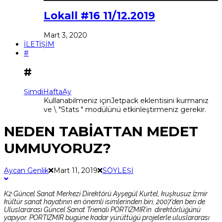
Lokall #16 11/12.2019
Mart 3, 2020
İLETİŞİM
#
#
Şimdi
Hafta
Ay
Kullanabilmeniz içinJetpack eklentisini kurmanız
ve \ "Stats " modülünü etkinleştirmeniz gerekir.
NEDEN TABİATTAN MEDET
UMMUYORUZ?
Aycan Genlik
Mart 11, 2019
SÖYLEŞİ
K2 Güncel Sanat Merkezi Direktörü Ayşegül Kurtel, kuşkusuz İzmir
kültür sanat hayatının en önemli isimlerinden biri, 2007’den beri de
Uluslararası Güncel Sanat Trienali PORTIZMIR’in direktörlüğünü
yapıyor. PORTIZMIR bugüne kadar yürüttüğü projelerle uluslararası