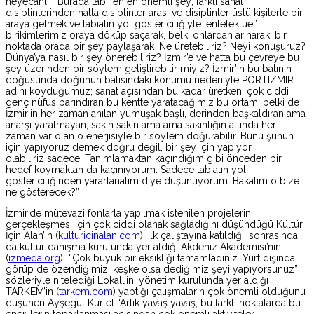
heyecanlı: “Burada tabii en en önemli şey; farklı sanat
disiplinlerinden hatta disiplinler arası ve disiplinler üstü kişilerle bir
araya gelmek ve tabiatın yol göstericiliğiyle ‘entelektüel’
birikimlerimiz oraya döküp saçarak, belki onlardan arınarak, bir
noktada orada bir şey paylaşarak ‘Ne üretebiliriz? Neyi konuşuruz?
Dünya’ya nasıl bir şey önerebiliriz? İzmir’e ve hatta bu çevreye bu
şey üzerinden bir söylem geliştirebilir miyiz? İzmir’in bu batının
doğusunda doğunun batısındaki konumu nedeniyle PORTIZMIR
adını koyduğumuz; sanat açısından bu kadar üretken, çok ciddi
genç nüfus barındıran bu kentte yaratacağımız bu ortam, belki de
İzmir’in her zaman anılan yumuşak başlı, derinden başkaldıran ama
anarşi yaratmayan, sakin sakin ama ama sakinliğin altında her
zaman var olan o enerjisiyle bir söylem doğurabilir. Bunu şunun
için yapıyoruz demek doğru değil, bir şey için yapıyor
olabiliriz sadece. Tanımlamaktan kaçındığım gibi önceden bir
hedef koymaktan da kaçınıyorum. Sadece tabiatın yol
göstericiliğinden yararlanalım diye düşünüyorum. Bakalım o bize
ne gösterecek?”
İzmir’de mütevazi fonlarla yapılmak istenilen projelerin
gerçekleşmesi için çok ciddi olanak sağladığını düşündüğü Kültür
İçin Alan’ın (
kulturicinalan.com
), ilk çalıştayına katıldığı, sonrasında
da kültür danışma kurulunda yer aldığı Akdeniz Akademisi’nin
(
izmeda.org
) “Çok büyük bir eksikliği tamamladınız. Yurt dışında
görüp de özendiğimiz, keşke olsa dediğimiz şeyi yapıyorsunuz”
sözleriyle nitelediği Lokall’in, yönetim kurulunda yer aldığı
TARKEM’in (
tarkem.com
) yaptığı çalışmaların çok önemli olduğunu
düşünen Ayşegül Kurtel “Artık yavaş yavaş, bu farklı noktalarda bu
enerjilerin toparlanması açısından çok önemli aktiviteler