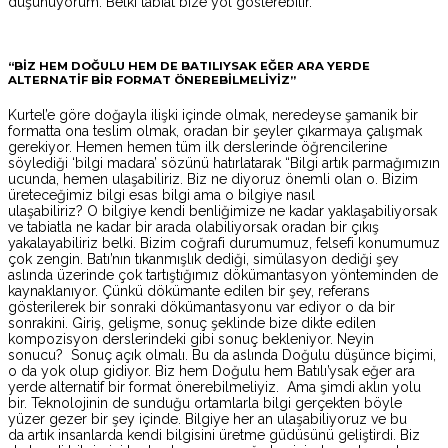
düşünüyorum. Belki tabiat bize yol gösterebilir.”
“BİZ HEM DOĞULU HEM DE BATILIYSAK EĞER ARA YERDE
ALTERNATİF BİR FORMAT ÖNEREBİLMELİYİZ”
Kurtel’e göre doğayla ilişki içinde olmak, neredeyse şamanik bir
formatta ona teslim olmak, oradan bir şeyler çıkarmaya çalışmak
gerekiyor. Hemen hemen tüm ilk derslerinde öğrencilerine
söylediği ‘bilgi madara’ sözünü hatırlatarak “Bilgi artık parmağımızın
ucunda, hemen ulaşabiliriz. Biz ne diyoruz önemli olan o. Bizim
üreteceğimiz bilgi esas bilgi ama o bilgiye nasıl
ulaşabiliriz? O bilgiye kendi benliğimize ne kadar yaklaşabiliyorsak
ve tabiatla ne kadar bir arada olabiliyorsak oradan bir çıkış
yakalayabiliriz belki. Bizim coğrafi durumumuz, felsefi konumumuz
çok zengin. Batı’nın tıkanmışlık dediği, simülasyon dediği şey
aslında üzerinde çok tartıştığımız dökümantasyon yönteminden de
kaynaklanıyor. Çünkü dökümante edilen bir şey, referans
gösterilerek bir sonraki dökümantasyonu var ediyor o da bir
sonrakini. Giriş, gelişme, sonuç şeklinde bize dikte edilen
kompozisyon derslerindeki gibi sonuç bekleniyor. Neyin
sonucu? Sonuç açık olmalı. Bu da aslında Doğulu düşünce biçimi,
o da yok olup gidiyor. Biz hem Doğulu hem Batılı’ysak eğer ara
yerde alternatif bir format önerebilmeliyiz. Ama şimdi aklın yolu
bir. Teknolojinin de sunduğu ortamlarla bilgi gerçekten böyle
yüzer gezer bir şey içinde. Bilgiye her an ulaşabiliyoruz ve bu
da artık insanlarda kendi bilgisini üretme güdüsünü geliştirdi. Biz