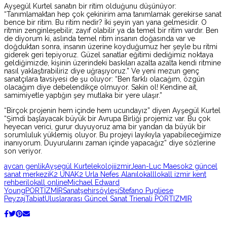
Ayşegül Kurtel sanatın bir ritim olduğunu düşünüyor:
“Tanımlamaktan hep çok çekinirim ama tanımlamak gerekirse sanat
bence bir ritim. Bu ritim nedir? İki şeyin yan yana gelmesidir. O
ritmin zenginleşebilir, zayıf olabilir ya da temel bir ritim vardır. Ben
de diyorum ki, aslında temel ritim insanın doğasında var ve
doğduktan sonra, insanın üzerine koyduğumuz her şeyle bu ritmi
giderek geri tepiyoruz. Güzel sanatlar eğitimi dediğimiz noktaya
geldiğimizde, kişinin üzerindeki baskıları azalta azalta kendi ritmine
nasıl yaklaştırabiliriz diye uğraşıyoruz.” Ve yeni mezun genç
sanatçılara tavsiyesi de şu oluyor: “Ben farklı olacağım, özgün
olacağım diye debelendikçe olmuyor. Sakin ol! Kendine ait,
samimiyetle yaptığın şey mutlaka bir yere ulaşır.”
“Birçok projenin hem içinde hem ucundayız” diyen Ayşegül Kurtel
“Şimdi başlayacak büyük bir Avrupa Birliği projemiz var. Bu çok
heyecan verici, gurur duyuyoruz ama bir yandan da büyük bir
sorumluluk yüklemiş oluyor. Bu projeyi layıkıyla yapabileceğimize
inanıyorum. Duyurularını zaman içinde yapacağız” diye sözlerine
son veriyor.
aycan genlik
Ayşegül Kurtel
ekoloji
izmir
Jean-Luc Maeso
k2 güncel
sanat merkezi
K2 UNA
K2 Urla Nefes Alanı
lokall
lokall izmir kent
rehberi
lokall online
Michael Edward
Young
PORTİZMİR
Sanat
şehir
söyleşi
Stefano Pugliese
Peyzaj
Tabiat
Uluslararası Güncel Sanat Trienali PORTIZMIR