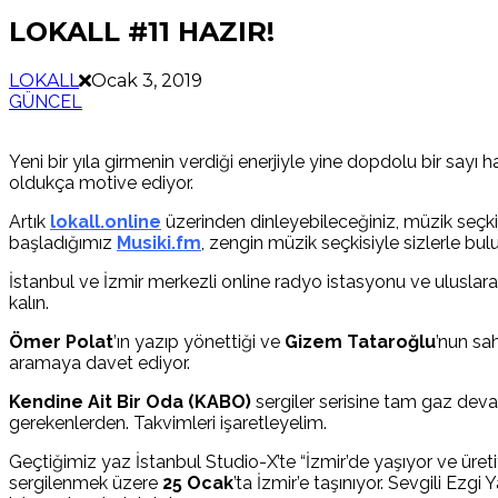
LOKALL #11 HAZIR!
LOKALL
Ocak 3, 2019
GÜNCEL
Yeni bir yıla girmenin verdiği enerjiyle yine dopdolu bir sayı 
oldukça motive ediyor.
Artık
lokall.online
üzerinden dinleyebileceğiniz, müzik seçkis
başladığımız
Musiki.fm
, zengin müzik seçkisiyle sizlerle bul
İstanbul ve İzmir merkezli online radyo istasyonu ve uluslarar
kalın.
Ömer Polat
’ın yazıp yönettiği ve
Gizem Tataroğlu
’nun sa
aramaya davet ediyor.
Kendine Ait Bir Oda (KABO)
sergiler serisine tam gaz dev
gerekenlerden. Takvimleri işaretleyelim.
Geçtiğimiz yaz İstanbul Studio-X’te “İzmir’de yaşıyor ve üretiy
sergilenmek üzere
25 Ocak
’ta İzmir’e taşınıyor. Sevgili Ezgi 