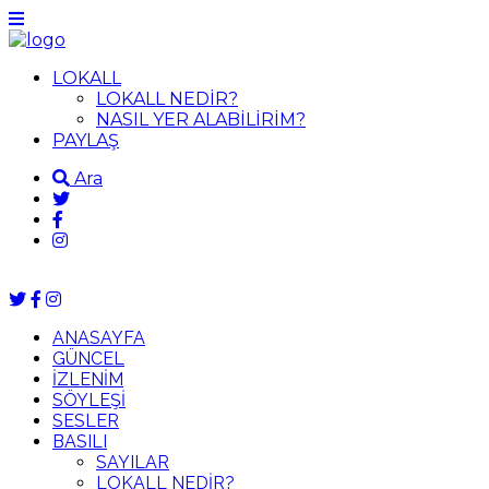
LOKALL
LOKALL NEDİR?
NASIL YER ALABİLİRİM?
PAYLAŞ
Ara
ANASAYFA
GÜNCEL
İZLENİM
SÖYLEŞİ
SESLER
BASILI
SAYILAR
LOKALL NEDİR?