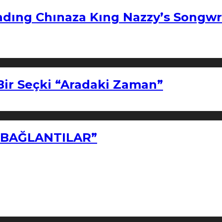
ndıng Chınaza Kıng Nazzy’s Songwr
Bir Seçki “Aradaki Zaman”
Z BAĞLANTILAR”