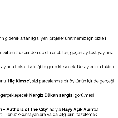
n giderek artan ilgisi yeni projeler üretmemiz için bizleri
ar! Sitemiz üzerinden de dinlenebilen, geçen ay test yayınına
yında Lokall işbirliği ile gerçekleşecek. Detaylar için takipte
unu “
Hiç Kimse
“, sizi parçalanmış bir öykünün içinde gerçeği
gerçekleşecek
Nergiz Dükan sergisi
görülmesi
ri – Authors of the City
” adıyla
Hayy Açık Alan
’da
ıştı. Henüz okumayanlara ya da bilgilerini tazelemek