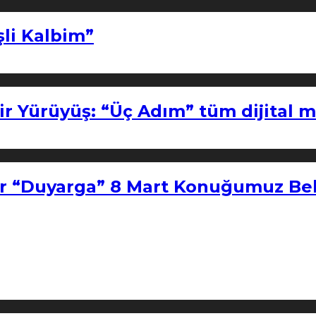
şli Kalbim”
ir Yürüyüş: “Üç Adım” tüm dijital 
r “Duyarga” 8 Mart Konuğumuz Bel