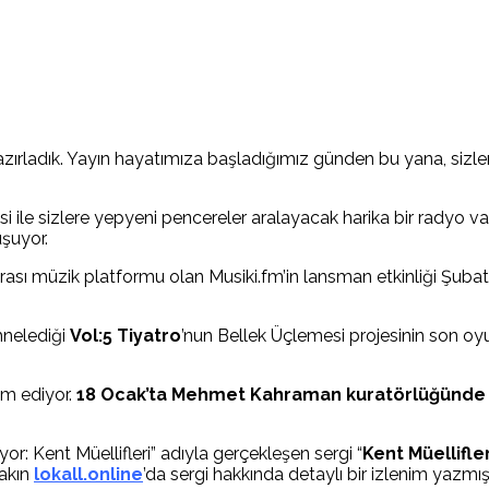
hazırladık. Yayın hayatımıza başladığımız günden bu yana, sizleri
i ile sizlere yepyeni pencereler aralayacak harika bir radyo v
uşuyor.
ası müzik platformu olan Musiki.fm’in lansman etkinliği Şubat a
hnelediği
Vol:5 Tiyatro
’nun Bellek Üçlemesi projesinin son oy
am ediyor.
18 Ocak’ta Mehmet Kahraman kuratörlüğünde
or: Kent Müellifleri” adıyla gerçekleşen sergi “
Kent Müellifle
Yakın
lokall.online
’da sergi hakkında detaylı bir izlenim yazm