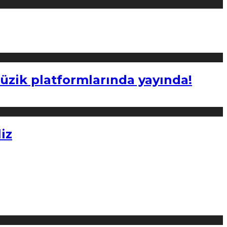
müzik platformlarında yayında!
iz