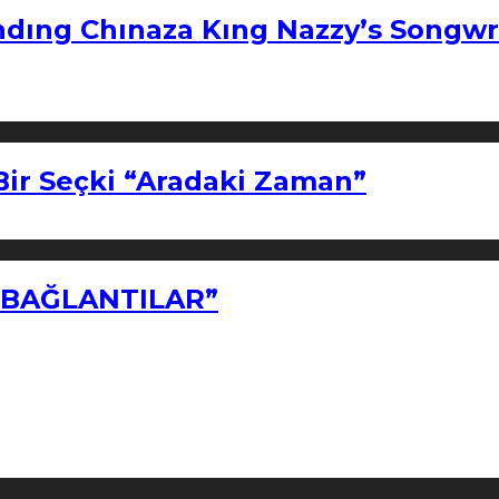
ndıng Chınaza Kıng Nazzy’s Songwr
Bir Seçki “Aradaki Zaman”
Z BAĞLANTILAR”