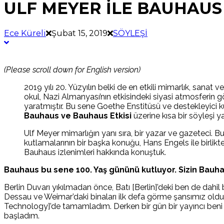
ULF MEYER İLE BAUHAUS
Ece Küreli
Şubat 15, 2019
SÖYLEŞİ
(Please scroll down for English version)
2019 yılı 20. Yüzyılın belki de en etkili mimarlık, sanat 
okul, Nazi Almanyası’nın etkisindeki siyasi atmosferin 
yaratmıştır. Bu sene Goethe Enstitüsü ve destekleyici 
Bauhaus ve Bauhaus Etkisi
üzerine kısa bir söyleşi 
Ulf Meyer mimarlığın yanı sıra, bir yazar ve gazeteci. Bu
kutlamalarının bir başka konuğu, Hans Engels ile birlikt
Bauhaus izlenimleri hakkında konuştuk.
Bauhaus bu sene 100. Yaş gününü kutluyor. Sizin Bauhaus
Berlin Duvarı yıkılmadan önce, Batı [Berlin]’deki ben de dahi
Dessau ve Weimar’daki binaları ilk defa görme şansımız oldu. M
Technology]’de tamamladım. Derken bir gün bir yayıncı beni a
başladım.