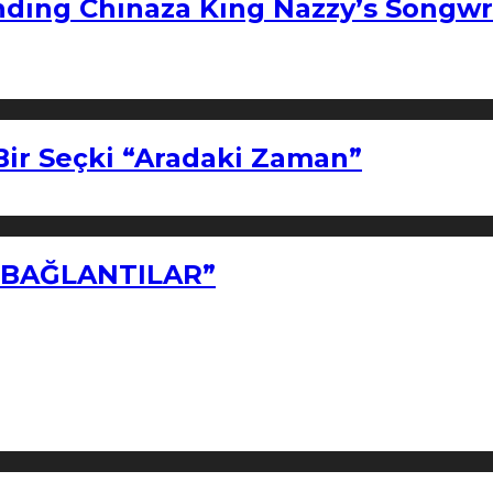
ndıng Chınaza Kıng Nazzy’s Songwr
Bir Seçki “Aradaki Zaman”
Z BAĞLANTILAR”