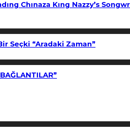
ndıng Chınaza Kıng Nazzy’s Songwr
Bir Seçki “Aradaki Zaman”
Z BAĞLANTILAR”