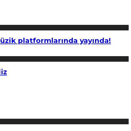
müzik platformlarında yayında!
iz