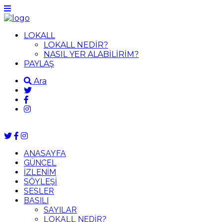
LOKALL
LOKALL NEDİR?
NASIL YER ALABİLİRİM?
PAYLAŞ
Ara
ANASAYFA
GÜNCEL
İZLENİM
SÖYLEŞİ
SESLER
BASILI
SAYILAR
LOKALL NEDİR?