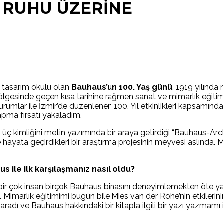
 RUHU ÜZERİNE
ve tasarım okulu olan
Bauhaus’un 100. Yaş günü
. 1919 yılınd
gölgesinde geçen kısa tarihine rağmen sanat ve mimarlık eğitim
kurumlar ile İzmir’de düzenlenen 100. Yıl etkinlikleri kapsamı
yapma fırsatı yakaladım.
 üç kimliğini metin yazımında bir araya getirdiği “Bauhaus-Archi
e hayata geçirdikleri bir araştırma projesinin meyvesi aslında.
 ile ilk karşılaşmanız nasıl oldu?
l bir çok insan birçok Bauhaus binasını deneyimlemekten öte yal
imarlık eğitimimi bugün bile Mies van der Rohe’nin etkilerinin h
radı ve Bauhaus hakkındaki bir kitapla ilgili bir yazı yazmam