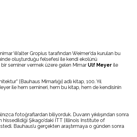
a mimar Walter Gropius tarafından Weimer’da kurulan bu
inde oluşturduğu felsefesi ile kendi ekolünü
nda bir seminer vermek üzere gelen Mimar
Ulf Meyer
ile
tektur” [Bauhaus Mimarlığı] adlı kitap, 100. Yıl
 Meyer ile hem semineri, hem bu kitap, hem de kendisinin
nızca fotoğraflardan biliyorduk. Duvarın yıkılışından sonra
issedildiği Şikago’daki ITT [Illinois Institute of
ı istedi. Bauhaus’u gerçekten araştırmaya o günden sonra