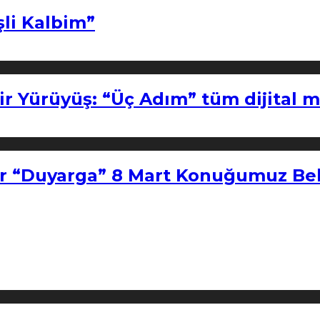
şli Kalbim”
ir Yürüyüş: “Üç Adım” tüm dijital 
r “Duyarga” 8 Mart Konuğumuz Bel