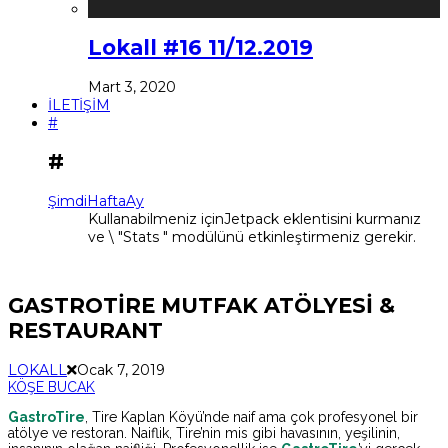
Lokall #16 11/12.2019
Mart 3, 2020
İLETİŞİM
#
#
Şimdi
Hafta
Ay
Kullanabilmeniz içinJetpack eklentisini kurmanız
ve \ "Stats " modülünü etkinleştirmeniz gerekir.
GASTROTİRE MUTFAK ATÖLYESİ &
RESTAURANT
LOKALL
Ocak 7, 2019
KÖŞE BUCAK
GastroTire
, Tire Kaplan Köyü’nde naif ama çok profesyonel bir
atölye ve restoran. Naiflik, Tire’nin mis gibi havasının, yeşilinin,