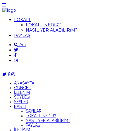
LOKALL
LOKALL NEDİR?
NASIL YER ALABİLİRİM?
PAYLAŞ
Ara
ANASAYFA
GÜNCEL
İZLENİM
SÖYLEŞİ
SESLER
BASILI
SAYILAR
LOKALL NEDİR?
NASIL YER ALABİLİRİM?
PAYLAŞ
İLETİŞİM