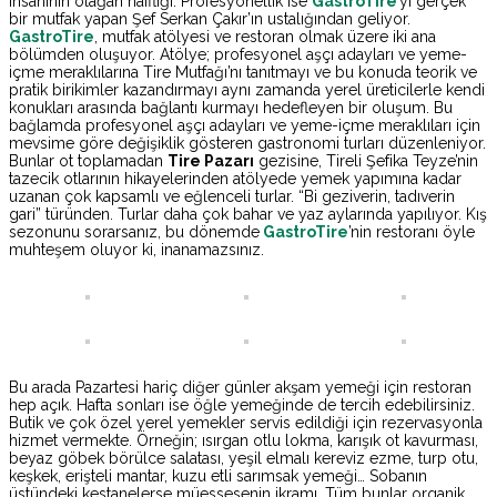
insanının olağan naifliği. Profesyonellik ise
GastroTire
’yi gerçek
bir mutfak yapan Şef Serkan Çakır’ın ustalığından geliyor.
GastroTire
, mutfak atölyesi ve restoran olmak üzere iki ana
bölümden oluşuyor. Atölye; profesyonel aşçı adayları ve yeme-
içme meraklılarına Tire Mutfağı’nı tanıtmayı ve bu konuda teorik ve
pratik birikimler kazandırmayı aynı zamanda yerel üreticilerle kendi
konukları arasında bağlantı kurmayı hedefleyen bir oluşum. Bu
bağlamda profesyonel aşçı adayları ve yeme-içme meraklıları için
mevsime göre değişiklik gösteren gastronomi turları düzenleniyor.
Bunlar ot toplamadan
Tire Pazarı
gezisine, Tireli Şefika Teyze’nin
tazecik otlarının hikayelerinden atölyede yemek yapımına kadar
uzanan çok kapsamlı ve eğlenceli turlar. “Bi geziverin, tadıverin
gari” türünden. Turlar daha çok bahar ve yaz aylarında yapılıyor. Kış
sezonunu sorarsanız, bu dönemde
GastroTire
’nin restoranı öyle
muhteşem oluyor ki, inanamazsınız.
Bu arada Pazartesi hariç diğer günler akşam yemeği için restoran
hep açık. Hafta sonları ise öğle yemeğinde de tercih edebilirsiniz.
Butik ve çok özel yerel yemekler servis edildiği için rezervasyonla
hizmet vermekte. Örneğin; ısırgan otlu lokma, karışık ot kavurması,
beyaz göbek börülce salatası, yeşil elmalı kereviz ezme, turp otu,
keşkek, erişteli mantar, kuzu etli sarımsak yemeği… Sobanın
üstündeki kestanelerse müessesenin ikramı. Tüm bunlar organik,