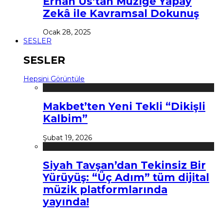
Erhan Us’tan Müziğe Yapay
Zekâ ile Kavramsal Dokunuş
Ocak 28, 2025
SESLER
SESLER
Hepsini Görüntüle
Makbet’ten Yeni Tekli “Dikişli
Kalbim”
Şubat 19, 2026
Siyah Tavşan’dan Tekinsiz Bir
Yürüyüş: “Üç Adım” tüm dijital
müzik platformlarında
yayında!