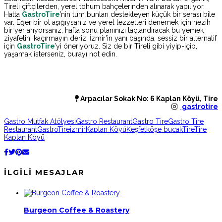
Tireli çiftçilerden, yerel tohum bahçelerinden alınarak yapılıyor.
Hatta
GastroTire
’nin tüm bunları destekleyen küçük bir serası bile
var. Eğer bir ot aşığıysanız ve yerel lezzetleri denemek için nezih
bir yer arıyorsanız, hafta sonu planınızı taçlandıracak bu yemek
ziyafetini kaçırmayın deriz. İzmir’in yanı başında, sessiz bir alternatif
için
GastroTire
’yi öneriyoruz. Siz de bir Tireli gibi yiyip-içip,
yaşamak isterseniz, burayı not edin.
Arpacılar Sokak No: 6 Kaplan Köyü, Tire
gastrotire
Gastro Mutfak Atölyesi
Gastro Restaurant
Gastro Tire
Gastro Tire
Restaurant
GastroTire
izmir
Kaplan Köyü
Keşfet
köşe bucak
Tire
Tire
Kaplan Köyü
İLGILI MESAJLAR
Burgeon Coffee & Roastery