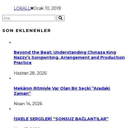
LOKALL
Ocak 10, 2019
SON EKLENENLER
Beyond the Beat: Understandıng Chınaza Kıng
Nazzy’s Songwrıtıng, Arrangement and Productıon
Practıce
Haziran 28, 2026
Mekânın Ritmiyle Var Olan Bir Seçki “Aradaki
Zaman”
Nisan 14, 2026
İSKELE SERGİLERİ “SONSUZ BAĞLANTILAR”