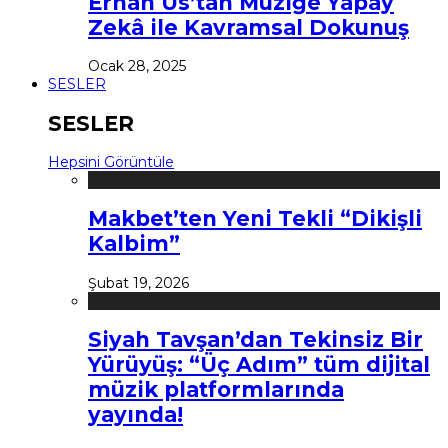
Erhan Us’tan Müziğe Yapay
Zekâ ile Kavramsal Dokunuş
Ocak 28, 2025
SESLER
SESLER
Hepsini Görüntüle
Makbet’ten Yeni Tekli “Dikişli
Kalbim”
Şubat 19, 2026
Siyah Tavşan’dan Tekinsiz Bir
Yürüyüş: “Üç Adım” tüm dijital
müzik platformlarında
yayında!