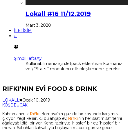
Lokall #16 11/12.2019
Mart 3, 2020
İLETİŞİM
#
#
Şimdi
Hafta
Ay
Kullanabilmeniz içinJetpack eklentisini kurmanız
ve \ "Stats " modülünü etkinleştirmeniz gerekir.
RIFKI’NIN EVİ FOOD & DRINK
LOKALL
Ocak 10, 2019
KÖŞE BUCAK
Kahramanımız
Rıfkı
, Bornova’nın güzide bir köyünde karşımıza
çıkıyor. Yeşil kenarlıklı bu ahşap ev,
Rıfkı
’nın her saat misafirlerini
ağırlayabildiği bir yer. Kendi tabiriyle ‘hipster’ bir ev, ‘hipster’ bir
mekan. Sabahları kahvaltıyla başlayan macera gün ve gece