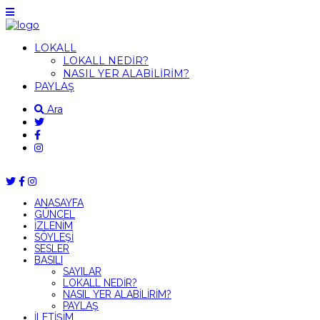
LOKALL
LOKALL NEDİR?
NASIL YER ALABİLİRİM?
PAYLAŞ
Ara
ANASAYFA
GÜNCEL
İZLENİM
SÖYLEŞİ
SESLER
BASILI
SAYILAR
LOKALL NEDİR?
NASIL YER ALABİLİRİM?
PAYLAŞ
İLETİŞİM