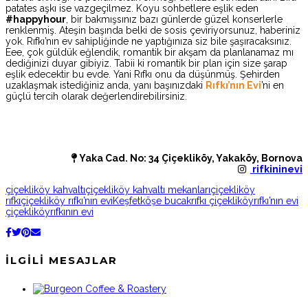
patates aşkı ise vazgeçilmez. Koyu sohbetlere eşlik eden
#happyhour
, bir bakmışsınız bazı günlerde güzel konserlerle
renklenmiş. Ateşin başında belki de sosis çeviriyorsunuz, haberiniz
yok. Rıfkı’nın ev sahipliğinde ne yaptığınıza siz bile şaşıracaksınız.
Eee, çok güldük eğlendik, romantik bir akşam da planlanamaz mı
dediğinizi duyar gibiyiz. Tabii ki romantik bir plan için size şarap
eşlik edecektir bu evde. Yani Rıfkı onu da düşünmüş. Şehirden
uzaklaşmak istediğiniz anda, yanı başınızdaki
Rıfkı’nın Evi
’ni en
güçlü tercih olarak değerlendirebilirsiniz.
Yaka Cad. No: 34 Çiçekliköy, Yakaköy, Bornova
rifkininevi
çiçekliköy kahvaltı
çiçekliköy kahvaltı mekanları
çiçekliköy
rıfkı
çiçekliköy rıfkı’nın evi
Keşfet
köşe bucak
rıfkı çiçekliköy
rıfkı’nın evi
çiçekliköy
rıfkının evi
İLGILI MESAJLAR