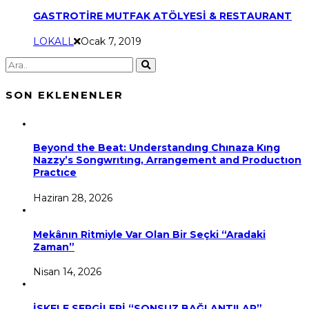
GASTROTİRE MUTFAK ATÖLYESİ & RESTAURANT
LOKALL
Ocak 7, 2019
SON EKLENENLER
Beyond the Beat: Understandıng Chınaza Kıng
Nazzy’s Songwrıtıng, Arrangement and Productıon
Practıce
Haziran 28, 2026
Mekânın Ritmiyle Var Olan Bir Seçki “Aradaki
Zaman”
Nisan 14, 2026
İSKELE SERGİLERİ “SONSUZ BAĞLANTILAR”