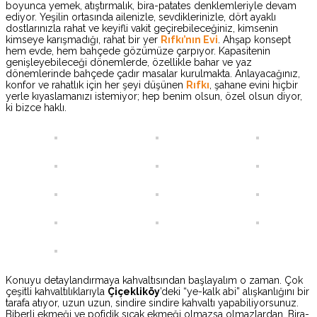
boyunca yemek, atıştırmalık, bira-patates denklemleriyle devam
ediyor. Yeşilin ortasında ailenizle, sevdiklerinizle, dört ayaklı
dostlarınızla rahat ve keyifli vakit geçirebileceğiniz, kimsenin
kimseye karışmadığı, rahat bir yer
Rıfkı’nın Evi
. Ahşap konsept
hem evde, hem bahçede gözümüze çarpıyor. Kapasitenin
genişleyebileceği dönemlerde, özellikle bahar ve yaz
dönemlerinde bahçede çadır masalar kurulmakta. Anlayacağınız,
konfor ve rahatlık için her şeyi düşünen
Rıfkı
, şahane evini hiçbir
yerle kıyaslamanızı istemiyor; hep benim olsun, özel olsun diyor,
ki bizce haklı.
Konuyu detaylandırmaya kahvaltısından başlayalım o zaman. Çok
çeşitli kahvaltılıklarıyla
Çiçekliköy
’deki “ye-kalk abi” alışkanlığını bir
tarafa atıyor, uzun uzun, sindire sindire kahvaltı yapabiliyorsunuz.
Biberli ekmeği ve pofidik sıcak ekmeği olmazsa olmazlardan. Bira-