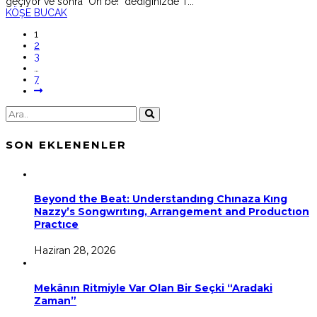
geçiyor ve sonra "Oh be!" dediğinizde T
...
KÖŞE BUCAK
1
2
3
…
7
SON EKLENENLER
Beyond the Beat: Understandıng Chınaza Kıng
Nazzy’s Songwrıtıng, Arrangement and Productıon
Practıce
Haziran 28, 2026
Mekânın Ritmiyle Var Olan Bir Seçki “Aradaki
Zaman”