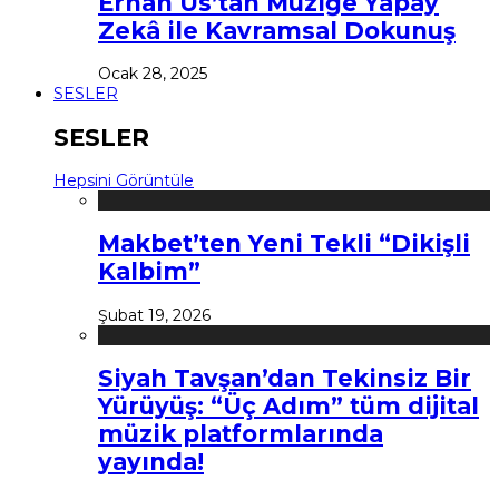
Erhan Us’tan Müziğe Yapay
Zekâ ile Kavramsal Dokunuş
Ocak 28, 2025
SESLER
SESLER
Hepsini Görüntüle
Makbet’ten Yeni Tekli “Dikişli
Kalbim”
Şubat 19, 2026
Siyah Tavşan’dan Tekinsiz Bir
Yürüyüş: “Üç Adım” tüm dijital
müzik platformlarında
yayında!