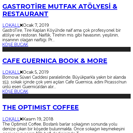
GASTROTİRE MUTFAK ATÖLYESİ &
RESTAURANT
LOKALL
Ocak 7, 2019
GastroTire, Tire Kaplan Köyü’nde naif ama çok profesyonel bir
atölye ve restoran. Naiflik, Tire’nin mis gibi havasının, yeşilinin,
insanının olağan naifliği. Pr
...
KÖŞE BUCAK
CAFE GUERNICA BOOK & MORE
LOKALL
Ocak 5, 2019
Bornova Süvari Caddesi paralelinde, Büyükpark’a yakın bir alanda
153. sokak içinde çok yeni açılan Cafe Guernica, adını Picasso’nun
ünlü eseri Guernica’dan alır
...
KÖŞE BUCAK
THE OPTIMIST COFFEE
LOKALL
Kasım 19, 2018
The Optimist Coffee, Bostanlı barlar sokağının sonunda yolu
denize çıkan bir köşede bulunmakta. Önce sokağın keşmekeşini