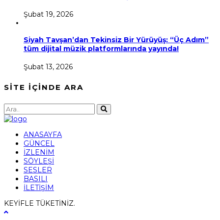
Şubat 19, 2026
Siyah Tavşan’dan Tekinsiz Bir Yürüyüş: “Üç Adım”
tüm dijital müzik platformlarında yayında!
Şubat 13, 2026
SİTE İÇİNDE ARA
ANASAYFA
GÜNCEL
İZLENİM
SÖYLEŞİ
SESLER
BASILI
İLETİŞİM
KEYİFLE TÜKETİNİZ.