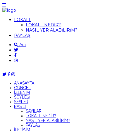
LOKALL
LOKALL NEDİR?
NASIL YER ALABİLİRİM?
PAYLAŞ
Ara
ANASAYFA
GÜNCEL
İZLENİM
SÖYLEŞİ
SESLER
BASILI
SAYILAR
LOKALL NEDİR?
NASIL YER ALABİLİRİM?
PAYLAŞ
İLETİŞİM