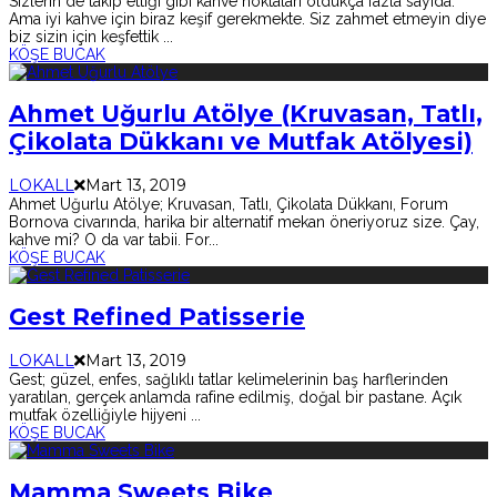
Sizlerin de takip ettiği gibi kahve noktaları oldukça fazla sayıda.
Ama iyi kahve için biraz keşif gerekmekte. Siz zahmet etmeyin diye
biz sizin için keşfettik
...
KÖŞE BUCAK
Ahmet Uğurlu Atölye (Kruvasan, Tatlı,
Çikolata Dükkanı ve Mutfak Atölyesi)
LOKALL
Mart 13, 2019
Ahmet Uğurlu Atölye; Kruvasan, Tatlı, Çikolata Dükkanı, Forum
Bornova civarında, harika bir alternatif mekan öneriyoruz size. Çay,
kahve mi? O da var tabii. For
...
KÖŞE BUCAK
Gest Refined Patisserie
LOKALL
Mart 13, 2019
Gest; güzel, enfes, sağlıklı tatlar kelimelerinin baş harflerinden
yaratılan, gerçek anlamda rafine edilmiş, doğal bir pastane. Açık
mutfak özelliğiyle hijyeni
...
KÖŞE BUCAK
Mamma Sweets Bike