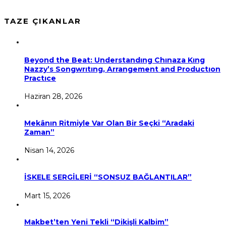
TAZE ÇIKANLAR
Beyond the Beat: Understandıng Chınaza Kıng
Nazzy’s Songwrıtıng, Arrangement and Productıon
Practıce
Haziran 28, 2026
Mekânın Ritmiyle Var Olan Bir Seçki “Aradaki
Zaman”
Nisan 14, 2026
İSKELE SERGİLERİ “SONSUZ BAĞLANTILAR”
Mart 15, 2026
Makbet’ten Yeni Tekli “Dikişli Kalbim”