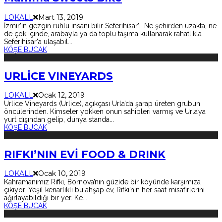
LOKALL
Mart 13, 2019
İzmir’in gezgin ruhlu insanı bilir Seferihisar’ı. Ne şehirden uzakta, ne
de çok içinde, arabayla ya da toplu taşıma kullanarak rahatlıkla
Seferihisar'a ulaşabil
...
KÖŞE BUCAK
URLİCE VINEYARDS
LOKALL
Ocak 12, 2019
Urlice Vineyards (Urlice), açıkçası Urla’da şarap üreten grubun
öncülerinden. Kimseler yokken onun sahipleri varmış ve Urla’ya
yurt dışından gelip, dünya standa
...
KÖŞE BUCAK
RIFKI’NIN EVİ FOOD & DRINK
LOKALL
Ocak 10, 2019
Kahramanımız Rıfkı, Bornova’nın güzide bir köyünde karşımıza
çıkıyor. Yeşil kenarlıklı bu ahşap ev, Rıfkı’nın her saat misafirlerini
ağırlayabildiği bir yer. Ke
...
KÖŞE BUCAK