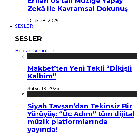
Erhan Us’tan Müziğe Yapay
Zekâ ile Kavramsal Dokunuş
Ocak 28, 2025
SESLER
SESLER
Hepsini Görüntüle
Makbet’ten Yeni Tekli “Dikişli
Kalbim”
Şubat 19, 2026
Siyah Tavşan’dan Tekinsiz Bir
Yürüyüş: “Üç Adım” tüm dijital
müzik platformlarında
yayında!