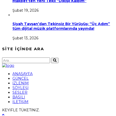
Makbet’ten Yeni Tekli “Dikişli Kalbim”
Şubat 19, 2026
Siyah Tavşan’dan Tekinsiz Bir Yürüyüş: “Üç Adım”
tüm dijital müzik platformlarında yayında!
Şubat 13, 2026
SİTE İÇİNDE ARA
ANASAYFA
GÜNCEL
İZLENİM
SÖYLEŞİ
SESLER
BASILI
İLETİŞİM
KEYİFLE TÜKETİNİZ.