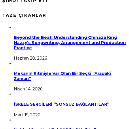
ŞİMDİ TAKİP ET!
TAZE ÇIKANLAR
Beyond the Beat: Understandıng Chınaza Kıng
Nazzy’s Songwrıtıng, Arrangement and Productıon
Practıce
Haziran 28, 2026
Mekânın Ritmiyle Var Olan Bir Seçki “Aradaki
Zaman”
Nisan 14, 2026
İSKELE SERGİLERİ “SONSUZ BAĞLANTILAR”
Mart 15, 2026