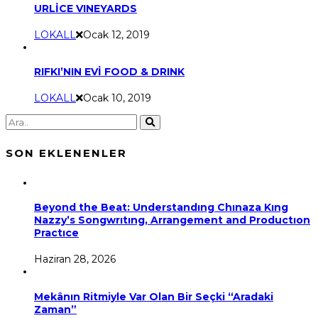
URLİCE VINEYARDS
LOKALL
Ocak 12, 2019
RIFKI’NIN EVİ FOOD & DRINK
LOKALL
Ocak 10, 2019
SON EKLENENLER
Beyond the Beat: Understandıng Chınaza Kıng
Nazzy’s Songwrıtıng, Arrangement and Productıon
Practıce
Haziran 28, 2026
Mekânın Ritmiyle Var Olan Bir Seçki “Aradaki
Zaman”