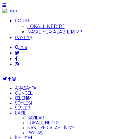
LOKALL
LOKALL NEDİR?
NASIL YER ALABİLİRİM?
PAYLAŞ
Ara
ANASAYFA
GÜNCEL
İZLENİM
SÖYLEŞİ
SESLER
BASILI
SAYILAR
LOKALL NEDİR?
NASIL YER ALABİLİRİM?
PAYLAŞ
İLETİŞİM