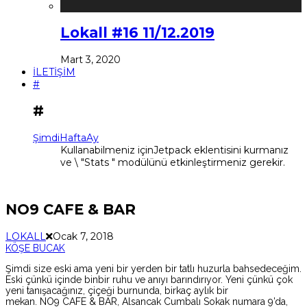
Lokall #16 11/12.2019
Mart 3, 2020
İLETİŞİM
#
#
Şimdi
Hafta
Ay
Kullanabilmeniz içinJetpack eklentisini kurmanız
ve \ "Stats " modülünü etkinleştirmeniz gerekir.
NO9 CAFE & BAR
LOKALL
Ocak 7, 2018
KÖŞE BUCAK
Şimdi size eski ama yeni bir yerden bir tatlı huzurla bahsedeceğim.
Eski çünkü içinde binbir ruhu ve anıyı barındırıyor. Yeni çünkü çok
yeni tanışacağınız, çiçeği burnunda, birkaç aylık bir
mekan. NO9 CAFE & BAR, Alsancak Cumbalı Sokak numara 9’da,