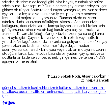
adından da tahmin edileceği gibi. Mor boyalı, cumbalı bir müze
adeta burası. Konsepti mi? Durun hemen şöyle tasvir edeyim: İçeri
girince bir rüzgar öpücük konduruyor yanağınıza, eskiyen sadece
eşyalar olsa keşke diyorsunuz ve iç çekip özlemle pencere
kenarındaki berjere oturuyorsunuz. “Bundan bizde de vardı”
cümlesi dudaklarınızdan dökülüyor istemsiz. Anneannenizin
koltuğunu, dedenizin saatini, komşu teyzenizin dantel kırlentlerini
görüyorsunuz birden ve bir bağ kurulmaya başlıyor mekanla
aranızda. Duvardaki fotoğraflar çok fazla sizden ya da değil ama
sanki öyle gibi… Çayınız, kahveniz 1950’li, 1960’lı veya 1980’li
yıllardaki ‘vintage’ tepsilerde, fincanlarda geliyor önünüze. “Bir çay
şekersizken bu kadar tatlı olur mu?” diye düşünmeden
edemiyorsunuz. Tanıdık bir diyara veya ufak bir molaya ihtiyacınız
olduğu anlarda, kuzine soba başında bir yudum çay içmek veya
dostlarla bir kadehle sohbet etmek için gelinesi yerlerden. NO9’a
uğrayın, bir nefes alın!
1446 Sokak No:9, Alsancak/İzmir
no9.alsancak
güncel sanat
izmir kent rehberi
izmir kültür sanat
izmir mekan
izmir
sanat
köşe bucak
lokall
lokall online
mekan
no9 cafe bar
yeme içme
işleri